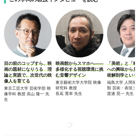
目の前のコップすら、映
映画館からスマホへ――
「美術」と「科
画の題材になりうる 理
多様化する視聴環境に挑
への興味から見
論と実践で、次世代の映
む音響デザイン
術解剖学という
像人を育てる
東京藝術大学大学院 映像
福島大学 人間発
研究科 教授
類 芸術・表現コ
東京工芸大学 芸術学部 映
長嶌 寛幸 先生
渡邊 晃一 先生
像学科 教授 高山 隆一 先
生