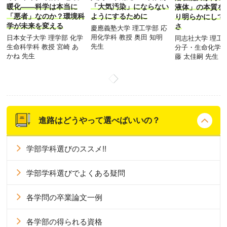
暖化――科学は本当に
「大気汚染」にならない
液体」の本質を
「悪者」なのか？環境科
ようにするために
り明らかにして
学が未来を変える
さ
慶應義塾大学 理工学部 応
用化学科 教授 奥田 知明
日本女子大学 理学部 化学
同志社大学 理工
先生
生命科学科 教授 宮崎 あ
分子・生命化学科
かね 先生
藤 太佳嗣 先生
進路はどうやって選べばいいの？
学部学科選びのススメ!!
学部学科選びでよくある疑問
各学問の卒業論文一例
各学部の得られる資格