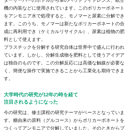
ターサーバーのボトルから車のヘッドライトレンズ、航空
機の内装などに使用されています。このポリカーボネート
をアンモニア水で処理すると、モノマーと尿素に分解でき
ます。このうち、モノマーは新たなポリカーボネートの合
成に再利用でき（ケミカルリサイクル）、尿素は植物の肥
料として使えます。
プラスチックを分解する研究自体は世界中で盛んに行われ
ています。しかし、分解生成物を肥料として使うアイデア
は独自のものです。この分解反応には高価な触媒が必要な
く、簡便な操作で実施できることから工業化も期待できま
す。
大学時代の研究が12年の時を経て
注目されるようになった
今の研究は、修士課程の研究テーマがベースとなっていま
す。糖由来の原料（グルコース）からポリカーボネートを
つくってアンモニアで分解していました。そのときからプ