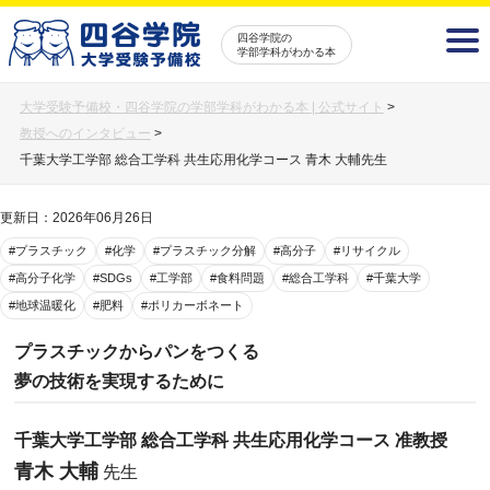
四谷学院の
学部学科がわかる本
大学受験予備校・四谷学院の学部学科がわかる本 | 公式サイト
>
教授へのインタビュー
>
千葉大学工学部 総合工学科 共生応用化学コース 青木 大輔先生
更新日：2026年06月26日
#プラスチック
#化学
#プラスチック分解
#高分子
#リサイクル
#高分子化学
#SDGs
#工学部
#食料問題
#総合工学科
#千葉大学
#地球温暖化
#肥料
#ポリカーボネート
プラスチックからパンをつくる
夢の技術を実現するために
千葉大学工学部 総合工学科 共生応用化学コース 准教授
青木 大輔
先生