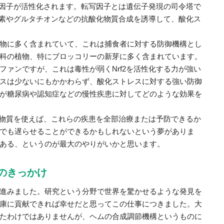
写因子が活性化されます。転写因子とは遺伝子発現の司令塔で
酵素やグルタチオンなどの抗酸化物質合成を誘導して、酸化ス
物に多く含まれていて、これは捕食者に対する防御機構とし
科の植物、特にブロッコリーの新芽に多く含まれています。
ァンですが、これは毒性が弱くNrf2を活性化する力が強い
スは少ないにもかかわらず、酸化ストレスに対する強い防御
が糖尿病や認知症などの慢性疾患に対してどのような効果を
化物質を使えば、これらの疾患を全部治療または予防できるか
でも遅らせることができるかもしれないという夢がありま
ある、というのが最大のやりがいかと思います。
のきっかけ
進みました。研究という分野で世界を驚かせるような発見を
康に貢献できれば幸せだと思ってこの仕事につきました。大
たわけではありませんが、ヘムの合成調節機構というものに