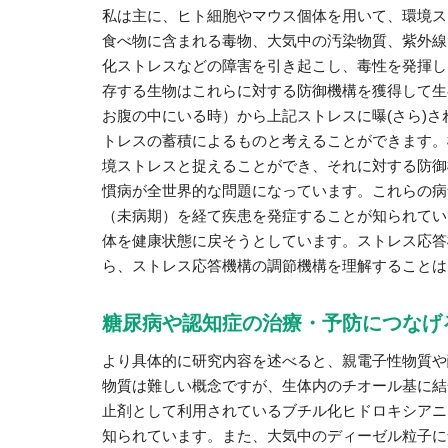
私は主に、ヒト細胞やマウス個体を用いて、環境ス
食べ物に含まれる毒物、大気中の汚染物質、紫外線
化ストレスなどの障害を引き起こし、毒性を発揮し
存する生物はこれらに対する防御機構を獲得して生
お腹の中にいる時）から上記ストレスに曝(さら)
トレスの蓄積によるものと考えることができます。
境ストレスと捉えることができ、それに対する防御
慣病が全世界的な問題になっています。これらの病
（未病期）を経て疾患を発症することが知られてい
体を健康状態に戻そうとしています。ストレス応答
ら、ストレス応答機構の調節機構を理解することは
糖尿病や認知症の治療・予防につなげ
より具体的に研究内容を述べると、親電子性物質や
物質は難しい概念ですが、生体内のチオール基に結
止剤として利用されているブチル化ヒドロキシアニ
知られています。また、大気中のディーゼル粒子に