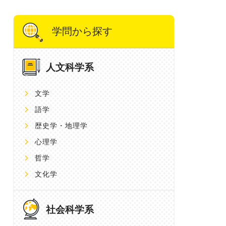
学問から探す
人文科学系
文学
語学
歴史学・地理学
心理学
哲学
文化学
社会科学系