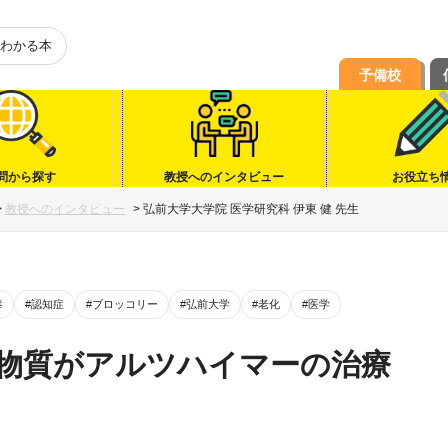
わかる本
予備校
問から探す
教授へのインタビュー
お役立ち
>
教授へのインタビュー
>
弘前大学大学院 医学研究科 伊東 健 先生
毒
#認知症
#ブロッコリー
#弘前大学
#老化
#医学
物質がアルツハイマーの治療