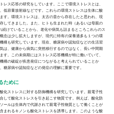
トレス応答の研究をしています。ここで環境ストレスとは、
、低容量放射線などです。これらの環境ストレスは生体に酸
ます。環境ストレスは、太古の昔から存在したと思われ、現
存してきました。また、ヒトも生まれた時（あるいは母親の
され続けていることから、老化や病気も詰まるところこれらのス
概念は少し拡大しますが、現代に特有の栄養過多も１つの環
機構も研究しています。現在、糖尿病や認知症などの生活習
気は、健康から病気に突然移行するのではなく、長い中間期
ます。この未病期にはストレス応答機構が特に働いていて、
機構の破綻が疾患発症につながると考えられていることか
、糖尿病や認知症などの発症の理解に重要です。
るために
酸化ストレスに対する防御機構を研究しています。親電子性
合して酸化ストレスを引き起こす物質です。例えば、酸化防
ソールは生体内で代謝されて親電子性物質として働くことが
含まれるキノンも酸化ストレスを誘導します。このような酸