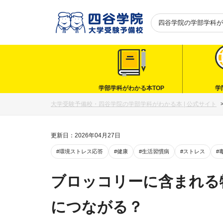
四谷学院の
学部学科が
学部学科がわかる本TOP
学
大学受験予備校・四谷学院の学部学科がわかる本 | 公式サイト
更新日：2026年04月27日
#環境ストレス応答
#健康
#生活習慣病
#ストレス
#
ブロッコリーに含まれる
につながる？