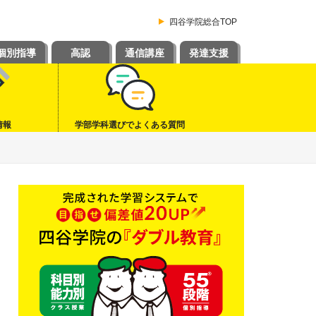
四谷学院総合TOP
個別指導
高認
通信講座
発達支援
情報
学部学科選びでよくある質問