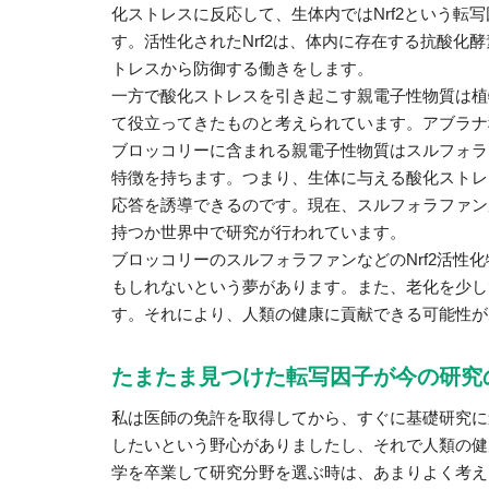
化ストレスに反応して、生体内ではNrf2という転
す。活性化されたNrf2は、体内に存在する抗酸化
トレスから防御する働きをします。
一方で酸化ストレスを引き起こす親電子性物質は植
て役立ってきたものと考えられています。アブラナ
ブロッコリーに含まれる親電子性物質はスルフォラフ
特徴を持ちます。つまり、生体に与える酸化ストレ
応答を誘導できるのです。現在、スルフォラファン
持つか世界中で研究が行われています。
ブロッコリーのスルフォラファンなどのNrf2活性
もしれないという夢があります。また、老化を少し
す。それにより、人類の健康に貢献できる可能性が
たまたま見つけた転写因子が今の研究
私は医師の免許を取得してから、すぐに基礎研究に
したいという野心がありましたし、それで人類の健
学を卒業して研究分野を選ぶ時は、あまりよく考え