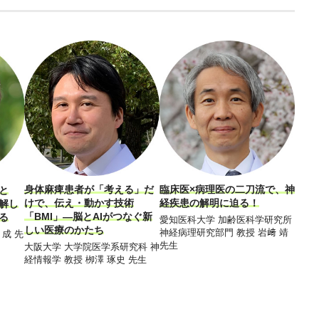
身体麻痺患者が「考える」だ
臨床医×病理医の二刀流で、神
発達
と
けで、伝え・動かす技術
経疾患の解明に迫る！
かし
解し
「BMI」―脳とAIがつなぐ新
に 
る
愛知医科大学 加齢医科学研究所
しい医療のかたち
整え
神経病理研究部門 教授 岩﨑 靖
 成 先
先生
大阪大学 大学院医学系研究科 神
昭和
経情報学 教授 栁澤 琢史 先生
所 所