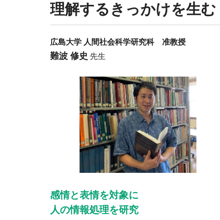
理解するきっかけを生む
広島大学 人間社会科学研究科 准教授
難波 修史
先生
感情と表情を対象に
人の情報処理を研究