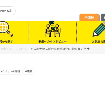
わかる本
予備校
問から探す
教授へのインタビュー
お役立ち
>
教授へのインタビュー
>
広島大学 人間社会科学研究科 難波 修史 先生
#ロボットの感情
#感情