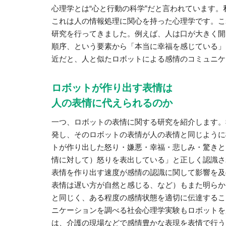
心理学とは“心と行動の科学”だと言われています
これは人の情報処理に関心を持った心理学です。こ
研究を行ってきました。例えば、人は口が大きく開
順序、という要素から「本当に幸福を感じている」
近だと、人と似たロボットによる感情のコミュニケ
ロボットが作り出す表情は
人の表情に代えられるのか
一つ、ロボットの表情に関する研究を紹介します。
発し、そのロボットの表情が人の表情と同じように
トが作り出した怒り・嫌悪・幸福・悲しみ・驚きと
情に対して）怒りを表出している」と正しく認識さ
表情を作り出す速度が感情の認識に関して影響を及
表情は遅い方が自然と感じる、など）もまた明らか
と同じく、ある程度の感情状態を適切に伝達するこ
ニケーションを調べる社会心理学実験もロボットを
は、介護の現場などで感情豊かな表現を表情で行う