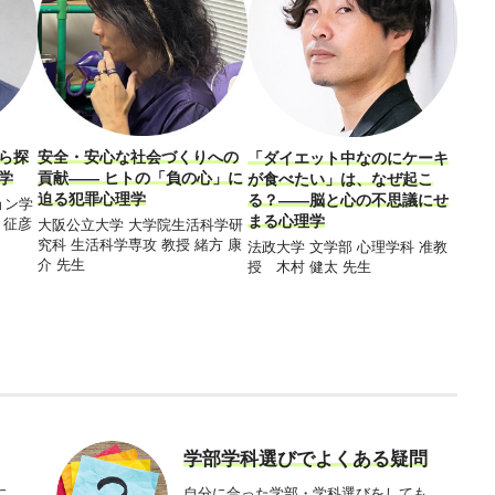
ら探
安全・安心な社会づくりへの
新た
「ダイエット中なのにケーキ
学
貢献―― ヒトの「負の心」に
と普
が食べたい」は、なぜ起こ
迫る犯罪心理学
にあ
る？――脳と心の不思議にせ
ョン学
まる心理学
 征彦
大阪公立大学 大学院生活科学研
成城
究科 生活科学専攻 教授 緒方 康
部 心
法政大学 文学部 心理学科 准教
介 先生
先生
授 木村 健太 先生
学部学科選びでよくある疑問
に
自分に合った学部・学科選びをしても