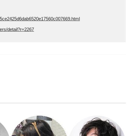
a.5eb5ce2425d6dab6520e17560c007669.html
ers/detail?r=2267