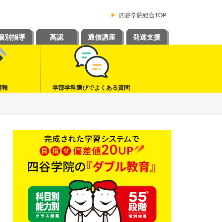
四谷学院総合TOP
個別指導
高認
通信講座
発達支援
情報
学部学科選びでよくある質問