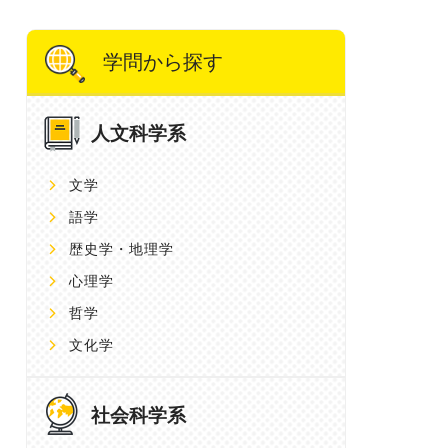
学問から探す
人文科学系
文学
語学
歴史学・地理学
心理学
哲学
文化学
社会科学系