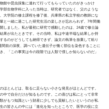
物館や昆虫採集に連れて行ってもらっていたのがきっかけ
学部生物学科に入った当時は、研究者ではなく、父のような
、大学院の修士課程を修了後、兵庫県の私立学校の教師にな
輩と一緒に過ごした研究生活の楽しさが忘れられず、7年間働
開しました。私が最初に研究で感動したのは、24歳で修士論
結果が出たときです。その当時、私は中途半端な結果しか持
するのがどうしても納得できず、論文の執筆を放棄して粘り
週間前の深夜、調べていた遺伝子が働く部位を染色することに
き、「この事実は今の段階では人類で僕しか知らないのだ」
のほとんどは、取るに足らない小さな発見がほとんどです。
の中で自分だけが知るものです。この喜びは私にとって非常
類がもつ知識という財産に少しでも貢献したいというのが私
生の皆さんの中には「進化を知ったところで、医学の役に立