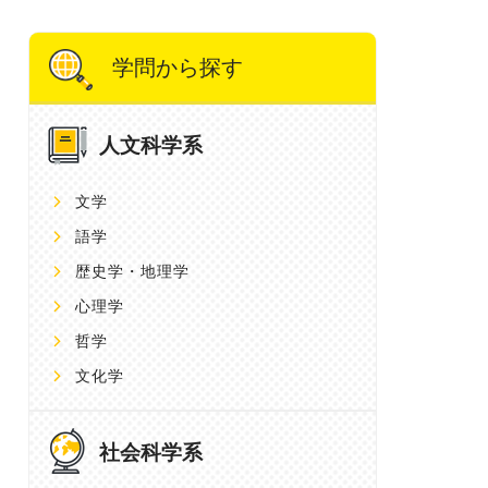
学問から探す
人文科学系
文学
語学
歴史学・地理学
心理学
哲学
文化学
社会科学系