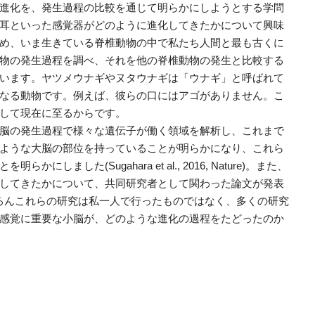
進化を、発生過程の比較を通じて明らかにしようとする学問
耳といった感覚器がどのように進化してきたかについて興味
め、いま生きている脊椎動物の中で私たち人間と最も古くに
物の発生過程を調べ、それを他の脊椎動物の発生と比較する
います。ヤツメウナギやヌタウナギは「ウナギ」と呼ばれて
なる動物です。例えば、彼らの口にはアゴがありません。こ
して現在に至るからです。
脳の発生過程で様々な遺伝子が働く領域を解析し、これまで
ような大脳の部位を持っていることが明らかになり、これら
した(Sugahara et al., 2016, Nature)。また、
してきたかについて、共同研究者として関わった論文が発表
ture）。もちろんこれらの研究は私一人で行ったものではなく、多くの研究
感覚に重要な小脳が、どのような進化の過程をたどったのか