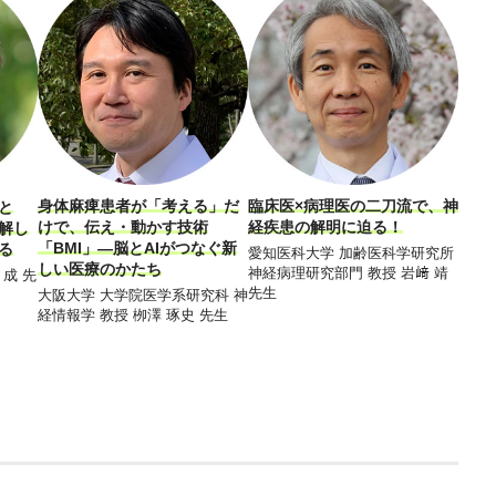
身体麻痺患者が「考える」だ
臨床医×病理医の二刀流で、神
発達
と
けで、伝え・動かす技術
経疾患の解明に迫る！
かし
解し
「BMI」―脳とAIがつなぐ新
に 
る
愛知医科大学 加齢医科学研究所
しい医療のかたち
整え
神経病理研究部門 教授 岩﨑 靖
 成 先
先生
大阪大学 大学院医学系研究科 神
昭和
経情報学 教授 栁澤 琢史 先生
所 所