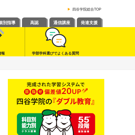
四谷学院総合TOP
個別指導
高認
通信講座
発達支援
情報
学部学科選びでよくある質問