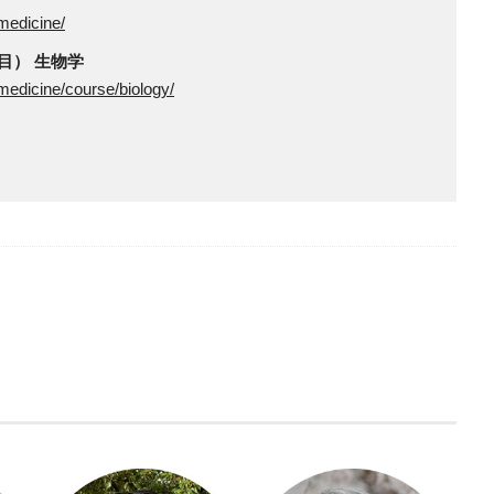
medicine/
目） 生物学
medicine/course/biology/