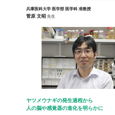
兵庫医科大学 医学部 医学科 准教授
菅原 文昭
先生
ヤツメウナギの発生過程から
人の脳や感覚器の進化を明らかに