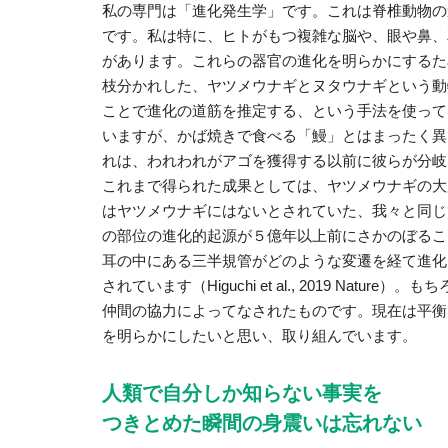
私の専門は「進化発生学」です。これは脊椎動物の
です。私は特に、ヒトがもつ複雑な脳や、眼や鼻、
があります。これらの器官の進化を明らかにするた
枝分かれした、ヤツメウナギとヌタウナギという動
ことで進化の道筋を推定する、という手法を使って
いますが、かば焼きで食べる「鰻」とはまったく異
れは、われわれがアゴを獲得する以前に彼らが分岐
これまで得られた成果としては、ヤツメウナギの大
はヤツメウナギにはないとされていた、我々と同じ
の部位の進化的起源が５億年以上前にさかのぼることを明らかにしま
耳の中にある三半規管がどのような変遷を経て進化
されています（Higuchi et al., 2019 Na
仲間の協力によってなされたものです。現在は平衡
を明らかにしたいと思い、取り組んでいます。
人類で自分しか知らない事実を
つきとめた瞬間の身震いは忘れない