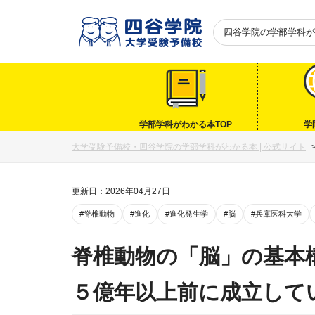
四谷学院の
学部学科が
学部学科がわかる本TOP
学
大学受験予備校・四谷学院の学部学科がわかる本 | 公式サイト
更新日：2026年04月27日
#脊椎動物
#進化
#進化発生学
#脳
#兵庫医科大学
脊椎動物の「脳」の基本
５億年以上前に成立して