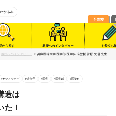
わかる本
予備校
問から探す
教授へのインタビュー
お役立ち
>
教授へのインタビュー
>
兵庫医科大学 医学部 医学科 准教授 菅原 文昭 先生
#ヤツメウナギ
#遺伝子
#医学
#医学部
#医学科
構造は
いた！