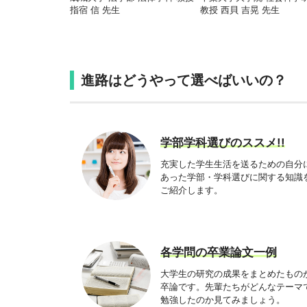
指宿 信 先生
教授 西貝 吉晃 先生
進路はどうやって選べばいいの？
学部学科選びのススメ!!
充実した学生生活を送るための自分
あった学部・学科選びに関する知識
ご紹介します。
各学問の卒業論文一例
大学生の研究の成果をまとめたもの
卒論です。先輩たちがどんなテーマ
勉強したのか見てみましょう。