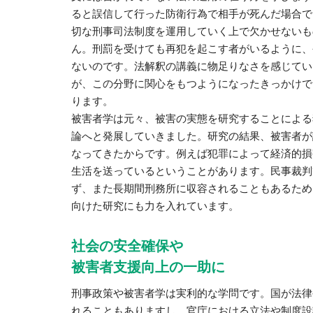
ると誤信して行った防衛行為で相手が死んだ場合で
切な刑事司法制度を運用していく上で欠かせないも
ん。刑罰を受けても再犯を起こす者がいるように、
ないのです。法解釈の講義に物足りなさを感じてい
が、この分野に関心をもつようになったきっかけで
ります。
被害者学は元々、被害の実態を研究することによる
論へと発展していきました。研究の結果、被害者が
なってきたからです。例えば犯罪によって経済的損
生活を送っているということがあります。民事裁判
ず、また長期間刑務所に収容されることもあるため
向けた研究にも力を入れています。
社会の安全確保や
被害者支援向上の一助に
刑事政策や被害者学は実利的な学問です。国が法律
れることもありますし、官庁における立法や制度設