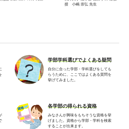
授 小嶋 崇弘 先生
北九
教授 
学部学科選びでよくある疑問
に
自分に合った学部・学科選びをしても
を
らうために、ここではよくある質問を
挙げてみました。
各学部の得られる資格
が
みなさんが興味をもちそうな資格を挙
で
げました。資格から学部・学科を検索
することが出来ます。