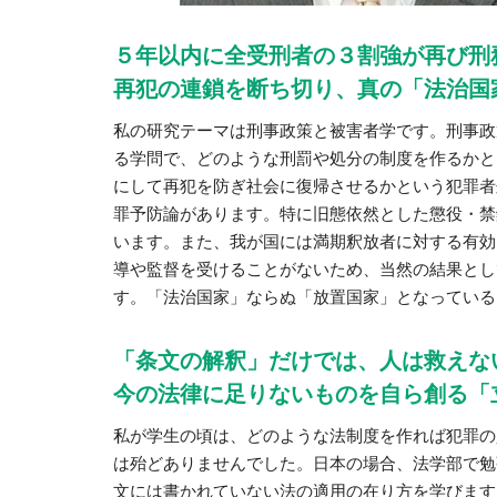
５年以内に全受刑者の３割強が再び刑
再犯の連鎖を断ち切り、真の「法治国
私の研究テーマは刑事政策と被害者学です。刑事政
る学問で、どのような刑罰や処分の制度を作るかと
にして再犯を防ぎ社会に復帰させるかという犯罪者
罪予防論があります。特に旧態依然とした懲役・禁
います。また、我が国には満期釈放者に対する有効
導や監督を受けることがないため、当然の結果とし
す。「法治国家」ならぬ「放置国家」となっている
「条文の解釈」だけでは、人は救えな
今の法律に足りないものを自ら創る「
私が学生の頃は、どのような法制度を作れば犯罪の
は殆どありませんでした。日本の場合、法学部で勉強
文には書かれていない法の適用の在り方を学びます