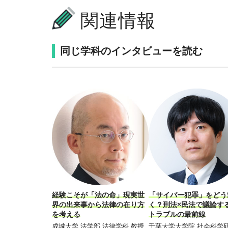
関連情報
同じ学科のインタビューを読む
経験こそが「法の命」現実世
「サイバー犯罪」をどう
界の出来事から法律の在り方
く？刑法×民法で議論す
を考える
トラブルの最前線
成城大学 法学部 法律学科 教授
千葉大学大学院 社会科学