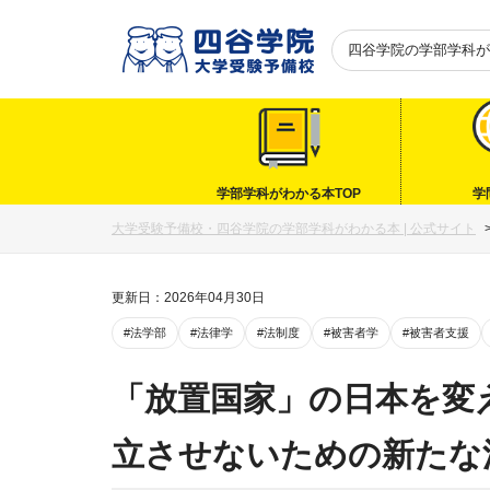
四谷学院の
学部学科が
学部学科がわかる本TOP
学
大学受験予備校・四谷学院の学部学科がわかる本 | 公式サイト
更新日：2026年04月30日
#法学部
#法律学
#法制度
#被害者学
#被害者支援
「放置国家」の日本を変
立させないための新たな