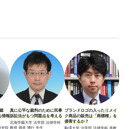
裁
真に公平な裁判のために民事
ブランドロゴの入ったリメイ
「公
る情報
訴訟法がもつ問題点を考える
ク商品の販売は「商標権」を
「A
侵害するか？
共通
北海学園大学 法学部 法律学科
しい
教授 酒井 博行 先生
研究院
駒澤大学 法学部 法律学科 准教