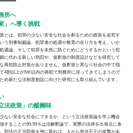
務所へ
家」へ導く挑戦
策とは、犯罪の少ない安全な社会を創るための政策を追究す
いう刑事制裁論、犯罪者の処遇や教育の在り方を考え、いか
処遇論、そして犯罪を未然に防ぐためにどうするかという犯
錮に代わる新しい刑罰や、仮釈放の制度設計などを研究して
な再犯防止対策がありません。仮釈放と異なり社会の中で指
て4割以上が5年以内の再犯で刑務所に戻ってきてしまうので
ため新たな法制度創設に向けた研究にも取り組んでいます。
い
立法政策」の醍醐味
少ない安全な社会にできるか、という立法政策論を学ぶ機会
することの99.99％は法解釈論で、実際の法律を出発点に条
。刑法の正当防衛を例に取れば、人から急迫不正の攻撃があ