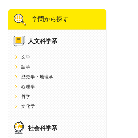
学問から探す
人文科学系
文学
語学
歴史学・地理学
心理学
哲学
文化学
社会科学系