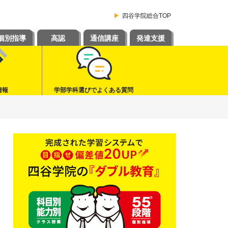
四谷学院総合TOP
個別指導
高認
通信講座
発達支援
情報
学部学科選びでよくある質問