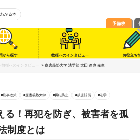
わかる本
予備校
問から探す
教授へのインタビュー
お役立ち
>
教授へのインタビュー
>
慶應義塾大学 法学部 太田 達也 先生
#刑事政策
#慶應義塾大学
#再犯防止
#損害賠償
#法学
える！再犯を防ぎ、被害者を孤
法制度とは