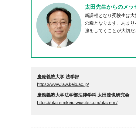
太田先生からのメッ
新課程となり受験生は大
の糧となります。あまり
強をしてくことが大切だ
慶應義塾大学 法学部
https://www.law.keio.ac.jp/
慶應義塾大学法学部法律学科 太田達也研究会
https://otazemikeio.wixsite.com/otazemi/