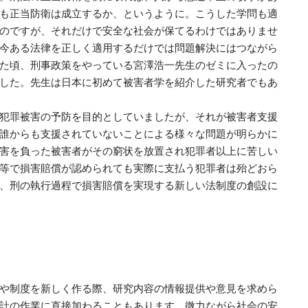
も正当防衛は成立するか、というように。こうした学問も適
のですが、それだけで安全な社会が保てるわけではありませ
今ある法律を正しく適用するだけでは問題解決にはつながら
た頃、刑事政策をやっている宮澤浩一先生のゼミに入ったの
した。先生は日本に初めて被害者学を紹介した研究者でもあ
犯罪被害の予防を目的としていましたが、それが被害者支援
誰からも支援されていないことによる様々な問題が明らかに
害を負った被害者がその窮状を放置され犯罪者以上に苦しい
等で損害賠償が認められても実際に支払う犯罪者は殆どおら
、刑の執行過程で損害賠償を実現する新しい法制度の創設に
や制度を新しく作る際、研究内容の情報提供や意見を求めら
計の作業に直接加わることもあります。微力ながら社会の安