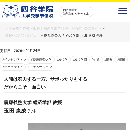
四谷学院の
学部学科がわかる本
大学受験予備校・四谷学院の学部学科がわかる本 | 公式サイト
>
教授へのインタビュー
>
慶應義塾大学 経済学部 玉田 康成 先生
更新日：2026年04月24日
#インセンティブ
#慶應義塾大学
#経済学
#経済学部
#企業
#情報
#組織
#ダークサイド
#モチベーション
人間は努力する一方、サボったりもする
だからこそ、面白い！
慶應義塾大学 経済学部 教授
玉田 康成
先生