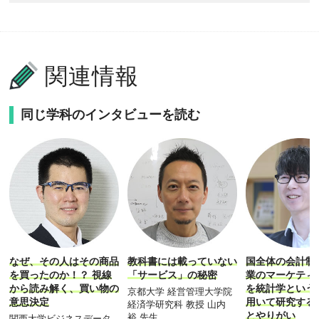
関連情報
同じ学科のインタビューを読む
なぜ、その人はその商品
教科書には載っていない
国全体の会計制
を買ったのか！？ 視線
「サービス」の秘密
業のマーケティ
から読み解く、買い物の
を統計学という
京都大学 経営管理大学院
意思決定
用いて研究する
経済学研究科 教授 山内
とやりがい
裕 先生
関西大学ビジネスデータ