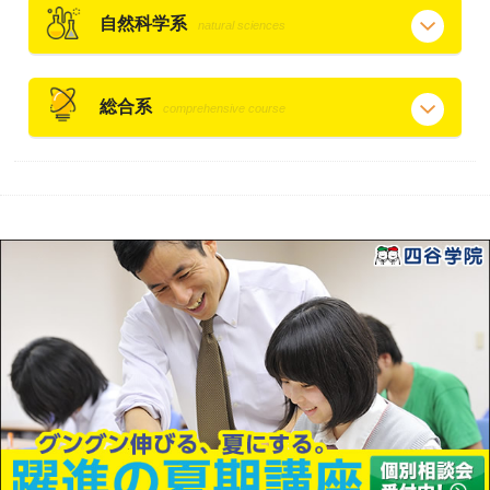
自然科学系
natural sciences
総合系
comprehensive course