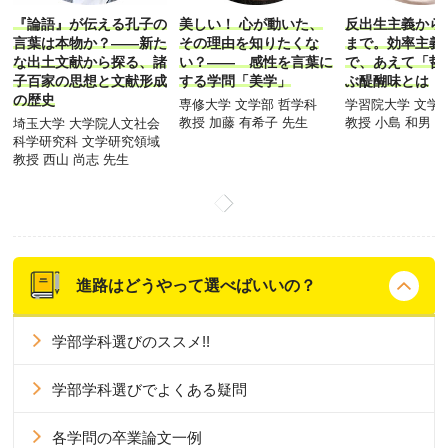
『論語』が伝える孔子の
美しい！ 心が動いた、
反出生主義から
言葉は本物か？――新た
その理由を知りたくな
まで。効率主義
な出土文献から探る、諸
い？―― 感性を言葉に
で、あえて「哲
子百家の思想と文献形成
する学問「美学」
ぶ醍醐味とは
の歴史
専修大学 文学部 哲学科
学習院大学 文学
教授 加藤 有希子 先生
教授 小島 和男 
埼玉大学 大学院人文社会
科学研究科 文学研究領域
教授 西山 尚志 先生
進路はどうやって選べばいいの？
学部学科選びのススメ!!
学部学科選びでよくある疑問
各学問の卒業論文一例