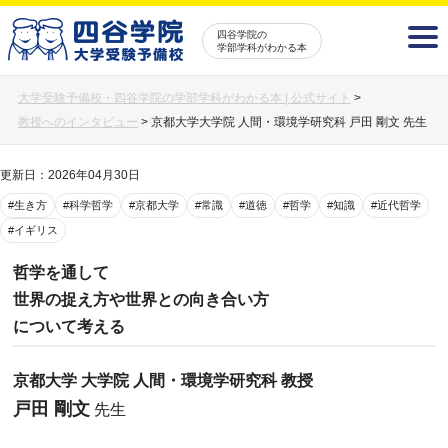
四谷学院の
学部学科がわかる本
大学受験予備校・四谷学院の学部学科がわかる本 | 公式サイト
>
教授へのインタビュー
>
京都大学大学院 人間・環境学研究科 戸田 剛文 先生
更新日：2026年04月30日
#生き方
#科学哲学
#京都大学
#常識
#道徳
#哲学
#知識
#近代哲学
#イギリス
哲学を通して
世界の捉え方や世界との向き合い方
について考える
京都大学 大学院 人間・環境学研究科 教授
戸田 剛文
先生