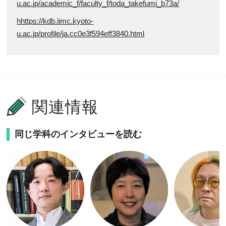
u.ac.jp/academic_f/faculty_f/toda_takefumi_b73a/
hhttps://kdb.iimc.kyoto-
u.ac.jp/profile/ja.cc0e3f594eff3840.html
関連情報
同じ学科のインタビューを読む