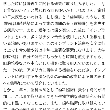
学した時には骨再生に関わる研究に取り組みました。「な
ぜ骨なのか？」と思われる方も多いかもしれません。歯科
の二大疾患といわれる「むし歯」と「歯周病」のうち、歯
周病は細菌感染によって歯の周囲の骨（歯槽骨）を喪失す
る疾患です。また、近年では歯を喪失した後に「インプラ
ント」という、多くはチタン合金を使用した人工歯根を用
いる治療がありますが、このインプラント治療を安全に行
う上でも骨の量や質は非常に重要な要素になります。大学
院時代は、自分の研究にしっかりと時間を使えますから、
細胞培養などを中心とした研究に取り組んでいました。ま
た、その後、アメリカに留学する機会をいただき、インプ
ラントに使用するチタン合金の表面の改変による骨の細胞
への影響について研究していました。
しかし、年々、歯科医師として歯科臨床に費やす時間が増
加し、これまで取り組んできた生物学的な基礎研究が時間
的にも難しくなったこと、また、歯科臨床に取り組んでい
て、その治療を通して疑問に思うことが多くなってきたこ