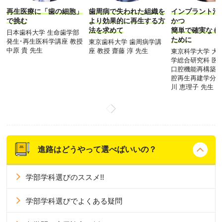
再生医療に「歯の細胞」
歯周病で失われた組織を
インプラント治
で挑む
より効果的に再生する方
かつ
法を求めて
簡単で確実なも
日本歯科大学 生命歯学部
ために
発生･再生医科学講座 教授
東京歯科大学 歯周病学講
中原 貴 先生
座 教授 齋藤 淳 先生
東京科学大学 大
学総合研究科 医
口腔機能再構築学
腔再生再建学分野
川 恵理子 先生
進路はどうやって選べばいいの？
学部学科選びのススメ!!
学部学科選びでよくある疑問