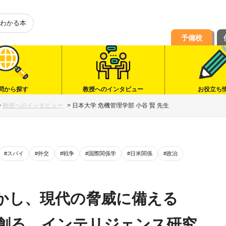
わかる本
予備校
問から探す
教授へのインタビュー
お役立ち
>
教授へのインタビュー
>
日本大学 危機管理学部 小谷 賢 先生
#スパイ
#外交
#戦争
#国際関係学
#日米関係
#政治
かし、現代の脅威に備える
創る、インテリジェンス研究