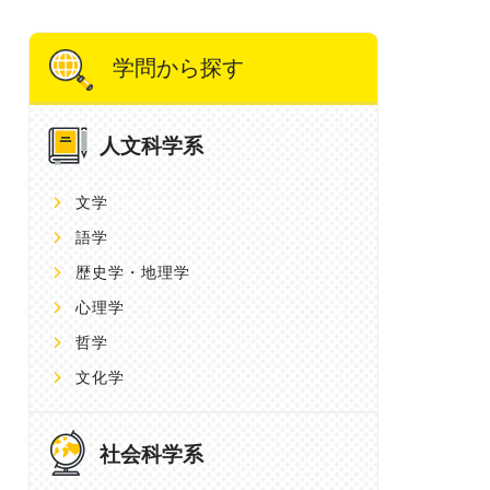
学問から探す
人文科学系
文学
語学
歴史学・地理学
心理学
哲学
文化学
社会科学系