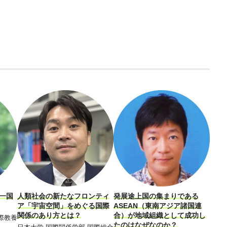
一国
人類社会の新たなフロンティ
発展途上国の集まりである
国家
ア「宇宙空間」をめぐる国際
ASEAN（東南アジア諸国連
国際
関係のあり方とは？
合）が地域組織として成功し
「音
際教養
たのはなぜなのか？