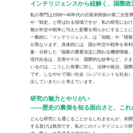
インテリジェンスから紐解く、国際政
私の専門は1930〜40年代の日英米関係や第二次
や「戦史」と呼ばれる領域ですが、私の研究におけ
報が外交や戦争に与えた影響を明らかにすることに
一般的に「インテリジェンス」は「知能」や「情報
が異なります。具体的には、国が外交や戦争を有利
集・分析した「国家の重要決定に関わる機密情報」
現代社会は、災害やテロ、国際的な紛争など、さま
いるのは、こうした有事に対し、法律や政治、国際
です。しなやかで強い社会（レジリエントな社会）
出していきたいと考えています。
研究の魅力とやりがい
――歴史の裏側を知る面白さと、これ
どんな研究にも通じることかもしれませんが、未開
する喜びは格別です。私がこのインテリジェンス研