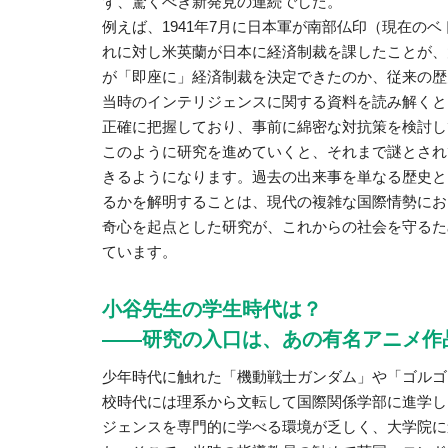
ず、驚くべき新発見の連続でした。
例えば、1941年7月に日本軍が南部仏印（現在の
れに対し米英蘭が日本に経済制裁を課したことが、
が「即座に」経済制裁を決定できたのか、従来の歴
当時のインテリジェンスに関する資料を読み解くと
正確に把握しており、事前に綿密な対抗策を検討し
このように研究を進めていくと、それまで謎とされ
きるようになります。過去の出来事を単なる歴史と
るかを解明することは、現代の複雑な国際情勢にお
奇心を起点とした研究が、これからの社会を守るた
ています。
小谷先生の学生時代は？
――研究の入口は、あの有名アニメ作
少年時代に触れた「機動戦士ガンダム」や「ゴルゴ
校時代には理系から文転して国際関係学部に進学し
ジェンスを専門的に学べる環境が乏しく、大学院に