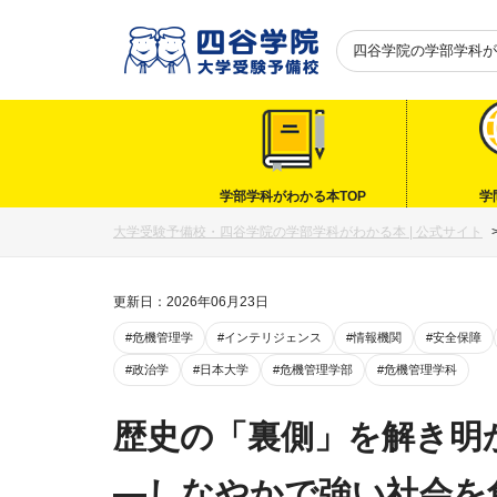
四谷学院の
学部学科が
学部学科がわかる本TOP
学
大学受験予備校・四谷学院の学部学科がわかる本 | 公式サイト
更新日：2026年06月23日
#危機管理学
#インテリジェンス
#情報機関
#安全保障
#政治学
#日本大学
#危機管理学部
#危機管理学科
歴史の「裏側」を解き明
―しなやかで強い社会を