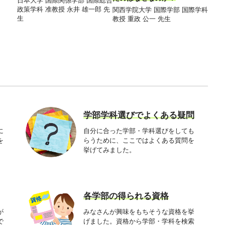
日本大学 国際関係学部 国際総合
同志社
政策学科 准教授 永井 雄一郎 先
授 大
関西学院大学 国際学部 国際学科
生
教授 重政 公一 先生
学部学科選びでよくある疑問
に
自分に合った学部・学科選びをしても
を
らうために、ここではよくある質問を
挙げてみました。
各学部の得られる資格
が
みなさんが興味をもちそうな資格を挙
で
げました。資格から学部・学科を検索