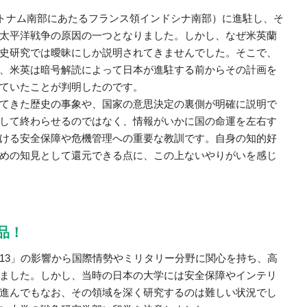
ベトナム南部にあたるフランス領インドシナ南部）に進駐し、そ
太平洋戦争の原因の一つとなりました。しかし、なぜ米英蘭
史研究では曖昧にしか説明されてきませんでした。そこで、
、米英は暗号解読によって日本が進駐する前からその計画を
ていたことが判明したのです。
てきた歴史の事象や、国家の意思決定の裏側が明確に説明で
して終わらせるのではなく、情報がいかに国の命運を左右す
ける安全保障や危機管理への重要な教訓です。自身の知的好
めの知見として還元できる点に、この上ないやりがいを感じ
品！
13」の影響から国際情勢やミリタリー分野に関心を持ち、高
ました。しかし、当時の日本の大学には安全保障やインテリ
進んでもなお、その領域を深く研究するのは難しい状況でし