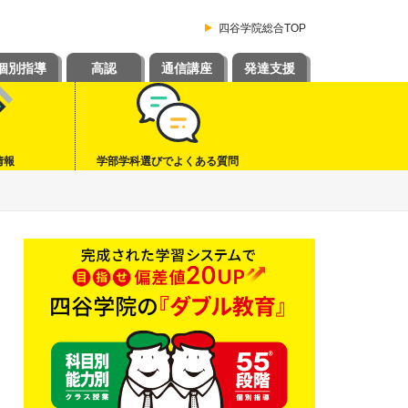
四谷学院総合TOP
個別指導
高認
通信講座
発達支援
情報
学部学科選びでよくある質問