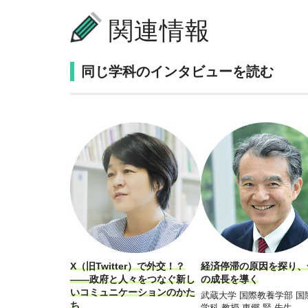
関連情報
同じ学科のインタビューを読む
X（旧Twitter）で外交！？
経済停滞の原因を探り、
――政府と人々をつなぐ新し
の成長を導く
いコミュニケーションのかた
武蔵大学 国際教養学部 国
ち
学科 教授 東郷 賢 先生