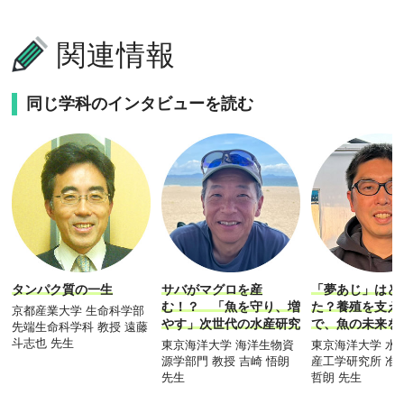
関連情報
同じ学科のインタビューを読む
タンパク質の一生
サバがマグロを産
「夢あじ」はど
む！？ 「魚を守り、増
た？養殖を支え
京都産業大学 生命科学部
やす」次世代の水産研究
で、魚の未来を
先端生命科学科 教授 遠藤
斗志也 先生
東京海洋大学 海洋生物資
東京海洋大学 水
源学部門 教授 吉崎 悟朗
産工学研究所 准
先生
哲朗 先生