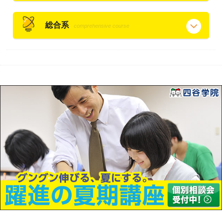
総合系
comprehensive course