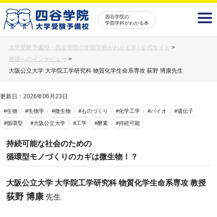
四谷学院の
学部学科がわかる本
大学受験予備校・四谷学院の学部学科がわかる本 | 公式サイト
>
教授へのインタビュー
>
大阪公立大学 大学院工学研究科 物質化学生命系専攻 荻野 博康先生
更新日：2026年06月23日
#生物
#生物学
#微生物
#ものづくり
#化学工学
#バイオ
#遺伝子
#循環型
#大阪公立大学
#工学
#酵素
#持続可能
持続可能な社会のための
循環型モノづくりのカギは微生物！？
大阪公立大学 大学院工学研究科 物質化学生命系専攻 教授
荻野 博康
先生