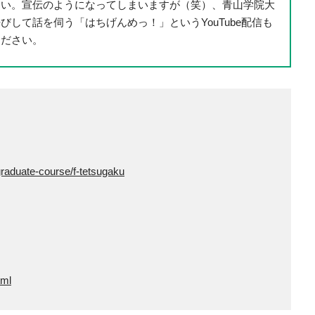
さい。宣伝のようになってしまいますが（笑）、青山学院大
して話を伺う「はちげんめっ！」というYouTube配信も
ください。
graduate-course/f-tetsugaku
tml