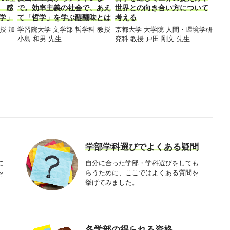
 感
で。効率主義の社会で、あえ
世界との向き合い方について
学」
て「哲学」を学ぶ醍醐味とは
考える
授 加
学習院大学 文学部 哲学科 教授
京都大学 大学院 人間・環境学研
小島 和男 先生
究科 教授 戸田 剛文 先生
学部学科選びでよくある疑問
に
自分に合った学部・学科選びをしても
を
らうために、ここではよくある質問を
挙げてみました。
各学部の得られる資格