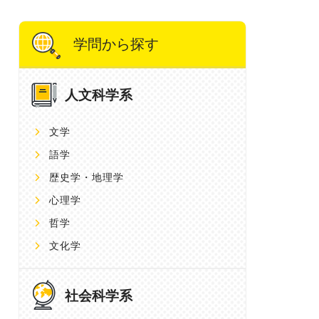
学問から探す
人文科学系
文学
語学
歴史学・地理学
心理学
哲学
文化学
社会科学系