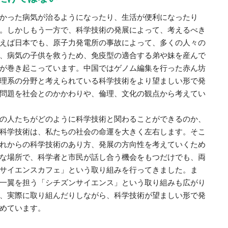
かった病気が治るようになったり、生活が便利になったり
。しかしもう一方で、科学技術の発展によって、考えるべき
えば日本でも、原子力発電所の事故によって、多くの人々の
、病気の子供を救うため、免疫型の適合する弟や妹を産んで
が巻き起こっています。中国ではゲノム編集を行った赤ん坊
理系の分野と考えられている科学技術をより望ましい形で発
問題を社会とのかかわりや、倫理、文化の観点から考えてい
の人たちがどのように科学技術と関わることができるのか、
科学技術は、私たちの社会の命運を大きく左右します。そこ
れからの科学技術のあり方、発展の方向性を考えていくため
な場所で、科学者と市民が話し合う機会をもつだけでも、両
サイエンスカフェ」という取り組みを行ってきました。ま
一翼を担う「シチズンサイエンス」という取り組みも広がり
、実際に取り組んだりしながら、科学技術が望ましい形で発
めています。