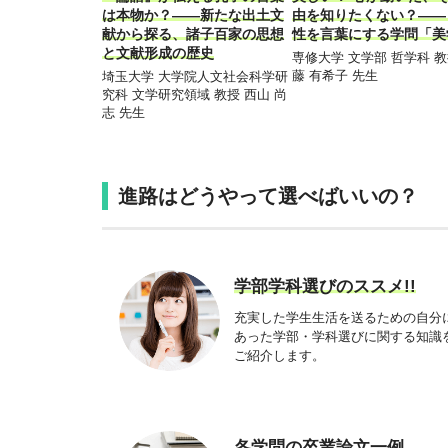
は本物か？――新たな出土文
由を知りたくない？――
献から探る、諸子百家の思想
性を言葉にする学問「美
と文献形成の歴史
専修大学 文学部 哲学科 教
藤 有希子 先生
埼玉大学 大学院人文社会科学研
究科 文学研究領域 教授 西山 尚
志 先生
進路はどうやって選べばいいの？
学部学科選びのススメ!!
充実した学生生活を送るための自分
あった学部・学科選びに関する知識
ご紹介します。
各学問の卒業論文一例