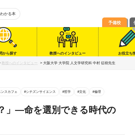
わかる本
予備校
問から探す
教授へのインタビュー
お役立ち
>
教授へのインタビュー
>
大阪大学 大学院 人文学研究科 中村 征樹先生
エンスカフェ
#シチズンサイエンス
#哲学
#文化
#倫理
？」―命を選別できる時代の