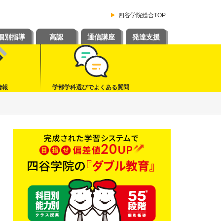
四谷学院総合TOP
個別指導
高認
通信講座
発達支援
情報
学部学科選びでよくある質問