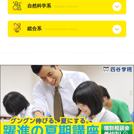
自然科学系
natural sciences
総合系
comprehensive course