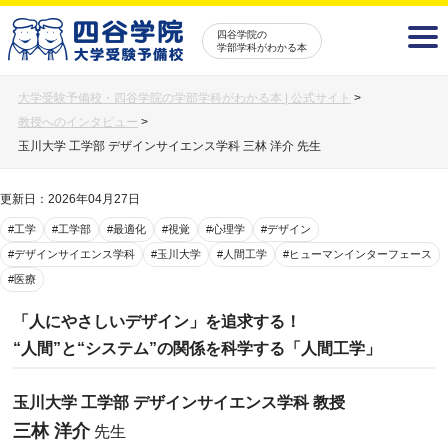
四谷学院の
学部学科がわかる本
大学受験予備校・四谷学院の学部学科がわかる本 | 公式サイト
>
教授へのインタビュー
>
玉川大学 工学部 デザインサイエンス学科 三林 洋介 先生
更新日：2026年04月27日
#工学
#工学部
#最適化
#視覚
#心理学
#デザイン
#デザインサイエンス学科
#玉川大学
#人間工学
#ヒューマンインターフェース
#医療
「人にやさしいデザイン」を追求する！
“人間”と“システム”の関係を科学する「人間工学」
玉川大学 工学部 デザインサイエンス学科 教授
三林 洋介
先生