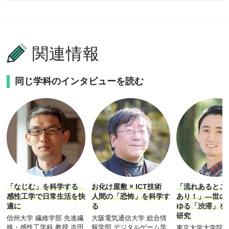
関連情報
同じ学科のインタビューを読む
「なじむ」を科学する
お化け屋敷 × ICT技術
「流れあるとこ
感性工学で日常生活を快
人間の「恐怖」を科学す
あり！」―世の
適に
る
ゆる「渋滞」を
研究
信州大学 繊維学部 先進繊
大阪電気通信大学 総合情
維・感性工学科 教授 吉田
報学部 デジタルゲーム学
東京大学大学院 