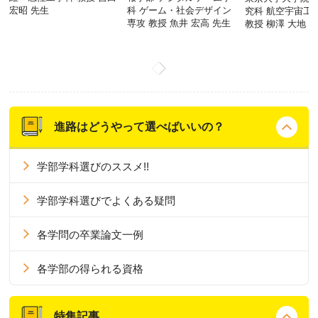
宏昭 先生
科 ゲーム・社会デザイン
究科 航空宇宙工
専攻 教授 魚井 宏高 先生
教授 柳澤 大地 
進路はどうやって選べばいいの？
学部学科選びのススメ!!
学部学科選びでよくある疑問
各学問の卒業論文一例
各学部の得られる資格
特集記事