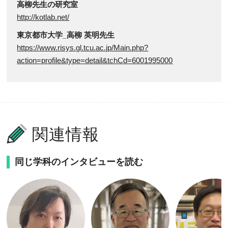
高柳先生の研究室
http://kotlab.net/
東京都市大学_高柳 英明先生
https://www.risys.gl.tcu.ac.jp/Main.php?
action=profile&type=detail&tchCd=6001995000
関連情報
同じ学科のインタビューを読む