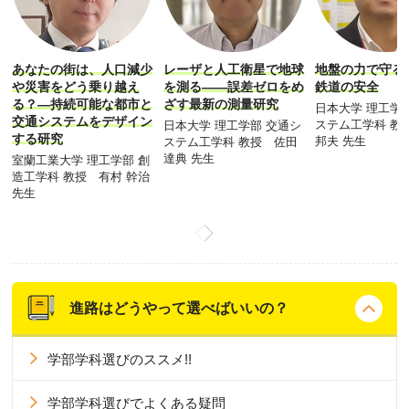
あなたの街は、人口減少
レーザと人工衛星で地球
地盤の力で守る
や災害をどう乗り越え
を測る――誤差ゼロをめ
鉄道の安全
る？―持続可能な都市と
ざす最新の測量研究
日本大学 理工学
交通システムをデザイン
ステム工学科 教
日本大学 理工学部 交通シ
する研究
邦夫 先生
ステム工学科 教授 佐田
達典 先生
室蘭工業大学 理工学部 創
造工学科 教授 有村 幹治
先生
進路はどうやって選べばいいの？
学部学科選びのススメ!!
学部学科選びでよくある疑問