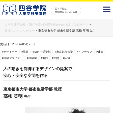
四谷学院の
学部学科がわかる本
大学受験予備校・四谷学院の学部学科がわかる本 | 公式サイト
>
教授へのインタビュー
>
東京都市大学 都市生活学部 高柳 英明 先生
更新日：2026年05月26日
#デザイナー
#導線
#都市生活学部
#東京都市大学
#インテリア
#建築
#建築デザイナー
#建築学
#混雑
#空間
#人流
人の動きを制御するデザインの提案で、
安心・安全な空間を作る
東京都市大学 都市生活学部 教授
高柳 英明
先生