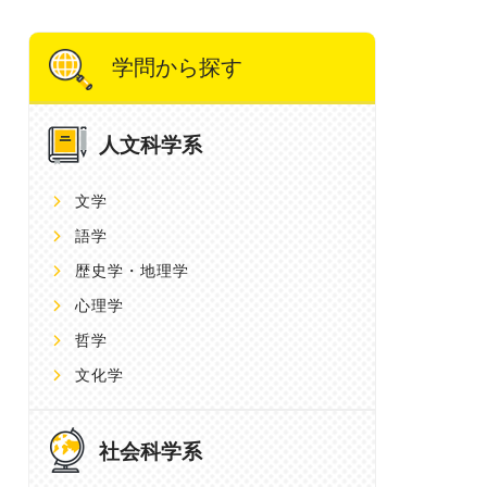
学問から探す
人文科学系
文学
語学
歴史学・地理学
心理学
哲学
文化学
社会科学系