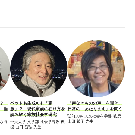
！？
ペットも生成AIも「家
「声なきものの声」を聞き、
大麻
「当
族」？ 現代家族の在り方を
日常の「あたりまえ」を問う
――
読み解く家族社会学研究
会の
弘前大学 人文社会科学部 教授
山田 嚴子 先生
 永野
中央大学 文学部 社会学専攻 教
東京
授 山田 昌弘 先生
コミ
授 D