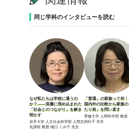
同じ学科のインタビューを読む
なぜ私たちは学校に通うの
「普通」の家族って何
か？――深層に埋め込まれた
国内外の比較から家族の
「社会とのつながり」を解き
たり前」を問い直す
明かす
専修大学 人間科学部 教授
由紀子 先生
岩手大学 人文社会科学部 人間文
化課程 教授 樋口 くみ子 先生