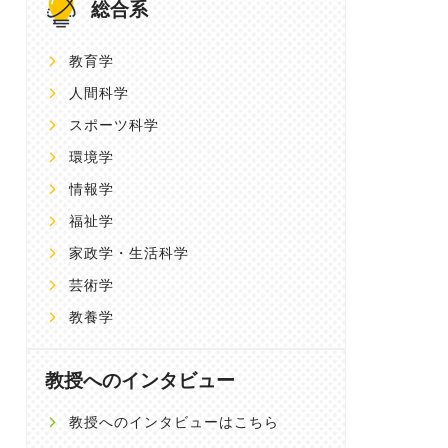
総合系
教育学
人間科学
スポーツ科学
環境学
情報学
福祉学
家政学・生活科学
芸術学
教養学
は違法か合法か
「よい人生」とは何か？フィ
“聖なる箱”神
「犯罪」を通して見る社
ールドワークで調査する、共
――なぜ神社は
教授へのインタビュー
仕組み
感の学問としての社会学
國學院大学 神道
藤本 頼生 先生
女子大学 現代教養学部 社会
上智大学 国際教養学部 国際教養
ュニケーション学科 准教
学科 教授 ジェームズ・ファーラ
教授へのインタビューはこちら
avid Brewster（デイビッ
ー 先生