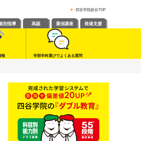
四谷学院総合TOP
個別指導
高認
通信講座
発達支援
情報
学部学科選びでよくある質問