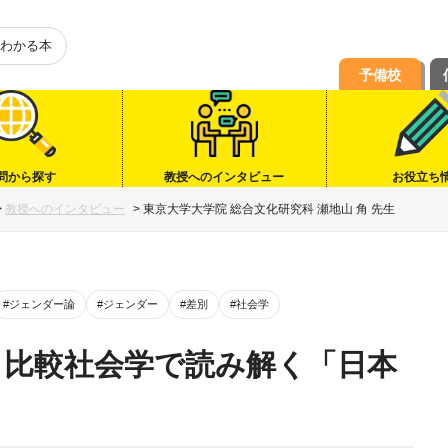
わかる本
予備校
問から探す
教授へのインタビュー
お役立ち
>
教授へのインタビュー
>
東京大学大学院 総合文化研究科 瀬地山 角 先生
#ジェンダー論
#ジェンダー
#差別
#社会学
？比較社会学で読み解く「日本