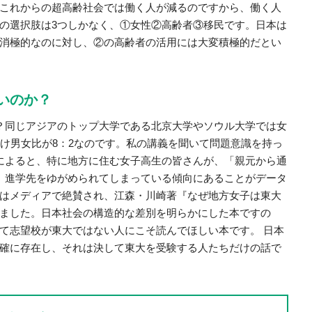
これからの超高齢社会では働く人が減るのですから、働く人
の選択肢は3つしかなく、①女性②高齢者③移民です。日本は
消極的なのに対し、②の高齢者の活用には大変積極的だとい
いのか？
？同じアジアのトップ大学である北京大学やソウル大学では女
だけ男女比が8：2なのです。私の講義を聞いて問題意識を持っ
によると、特に地方に住む女子高生の皆さんが、「親元から通
、進学先をゆがめられてしまっている傾向にあることがデータ
はメディアで絶賛され、江森・川崎著『なぜ地方女子は東大
ました。日本社会の構造的な差別を明らかにした本ですの
て志望校が東大ではない人にこそ読んでほしい本です。 日本
確に存在し、それは決して東大を受験する人たちだけの話で