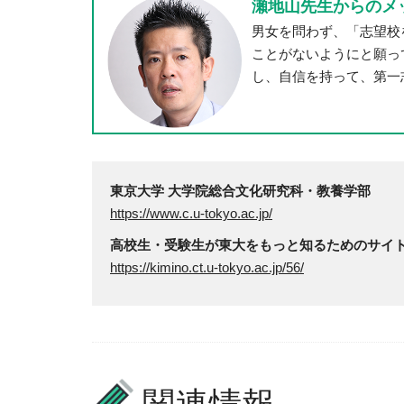
瀬地山先生からのメ
男女を問わず、「志望校
ことがないようにと願っ
し、自信を持って、第一
東京大学 大学院総合文化研究科・教養学部
https://www.c.u-tokyo.ac.jp/
高校生・受験生が東大をもっと知るためのサイ
https://kimino.ct.u-tokyo.ac.jp/56/
関連情報