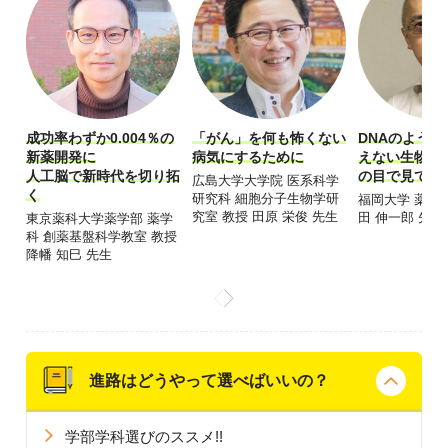
成功率わずか0.004％の
「がん」を何も怖くない
DNAのよう
新薬開発に
病気にするために
えない生物の
人工脳で新時代を切り拓
の目で見て解
広島大学大学院 医系科学
く
研究科 細胞分子生物学研
福岡大学 薬学部
究室 教授 田原 栄俊 先生
田 伸一郎 先生
東京薬科大学薬学部 薬学
科 創薬基盤科学教室 教授
降幡 知巳 先生
進路はどうやって選べばいいの？
学部学科選びのススメ!!