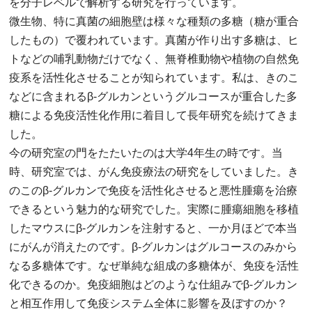
を分子レベルで解析する研究を行っています。
微生物、特に真菌の細胞壁は様々な種類の多糖（糖が重合
したもの）で覆われています。真菌が作り出す多糖は、ヒ
トなどの哺乳動物だけでなく、無脊椎動物や植物の自然免
疫系を活性化させることが知られています。私は、きのこ
などに含まれるβ-グルカンというグルコースが重合した多
糖による免疫活性化作用に着目して長年研究を続けてきま
した。
今の研究室の門をたたいたのは大学4年生の時です。当
時、研究室では、がん免疫療法の研究をしていました。き
のこのβ-グルカンで免疫を活性化させると悪性腫瘍を治療
できるという魅力的な研究でした。実際に腫瘍細胞を移植
したマウスにβ-グルカンを注射すると、一か月ほどで本当
にがんが消えたのです。β-グルカンはグルコースのみから
なる多糖体です。なぜ単純な組成の多糖体が、免疫を活性
化できるのか。免疫細胞はどのような仕組みでβ-グルカン
と相互作用して免疫システム全体に影響を及ぼすのか？