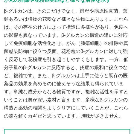
がんの排除や花粉症発症など様々な活性を示す
β-グルカンは、きのこだけでなく、酵母や病原性真菌、藻
類あるいは植物の花粉など様々な生物にあります。これら
は、その存在の仕方によって構造に多様性があり、免疫へ
の影響も異なっています。β-グルカンの構造の違いに対応
して免疫細胞を活性化させ、がん（腫瘍細胞）の排除や真
菌感染防御に役立つ反面、花粉粒のβ-グルカンに対して強
く反応して花粉症を引き起こしやすくもします。一方、低
分子量のβ-グルカンに反応すると、炎症の緩和に役立つな
ど、複雑です。また、β-グルカンは上手に使うと既存の医
薬品の効果を高めるのに使えそうな結果も得られていま
す。単純な成分からなる物質ですが、複雑な活性を示すと
いうことは奥が深い素材と言えます。多様なβ-グルカンの
構造と薬効の相関をよりクリアにしていくことが、これら
の謎を解くカギだと思っています。興味が尽きません。