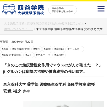
四谷学院の
学部学科がわかる本
大学受験予備校・四谷学院の学部学科がわかる本 | 公式サイト
>
教授へのインタビュー
>
東京薬科大学 薬学部 医療衛生薬学科 安達 禎之 先生
更新日：2026年04月27日
#真菌
#東京薬科大学
#免疫
#薬学
#薬学部
#アレルギー
#医療衛生薬学科
#がん
#グルコース
#花粉症
「きのこの免疫活性化作用でマウスのがんが消えた！？」
β-グルカンは病気の治療や健康維持の強い味方。
東京薬科大学 薬学部 医療衛生薬学科 免疫学教室 教授
安達 禎之
先生