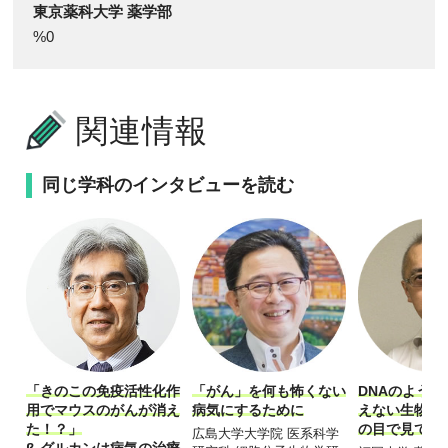
東京薬科大学 薬学部
%0
関連情報
同じ学科のインタビューを読む
「きのこの免疫活性化作
「がん」を何も怖くない
DNAのよう
用でマウスのがんが消え
病気にするために
えない生物の
た！？」
の目で見て解
広島大学大学院 医系科学