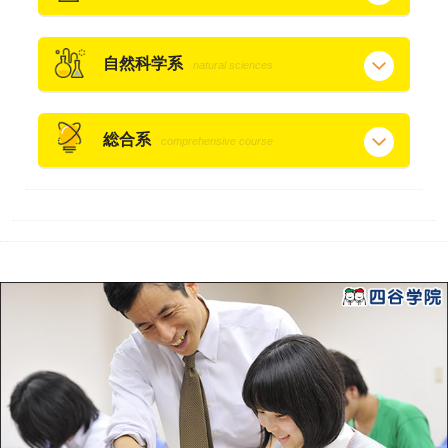
自然科学系
natural sciences
総合系
comprehensive course