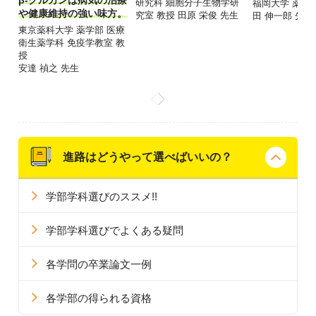
β-グルカンは病気の治療
研究科 細胞分子生物学研
福岡大学 薬学部
や健康維持の強い味方。
究室 教授 田原 栄俊 先生
田 伸一郎 先生
東京薬科大学 薬学部 医療
衛生薬学科 免疫学教室 教
授
安達 禎之 先生
進路はどうやって選べばいいの？
学部学科選びのススメ!!
学部学科選びでよくある疑問
各学問の卒業論文一例
各学部の得られる資格