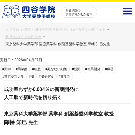
四谷学院の
学部学科がわかる本
大学受験予備校・四谷学院の学部学科がわかる本 | 公式サイト
>
教授へのインタビュー
>
東京薬科大学薬学部 医療薬学科 創薬基盤科学教室 降幡 知巳先生
更新日：2026年04月27日
#薬学
#薬学部
#細胞
#死なない細胞
#新薬
#新薬開発
#臓器
#東京薬科大学
#脳
#脳モデル
#薬学科
成功率わずか0.004％の新薬開発に
人工脳で新時代を切り拓く
東京薬科大学薬学部 薬学科 創薬基盤科学教室 教授
降幡 知巳
先生