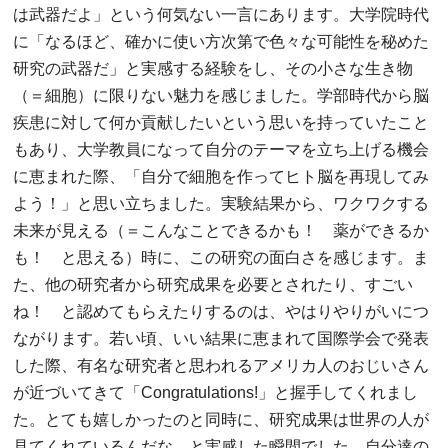
は武器だよ」という何気ない一言にあります。大学院時代
に「なるほど、確かに使い方次第で色々な可能性を秘めた
研究の武器だ」と実感する経験をし、その小さな生き物
（＝細胞）に限りない魅力を感じました。学部時代から脳
疾患に対して何か貢献したいという思いを持っていたこと
もあり、大学教員になって自分のテーマを立ち上げる機会
に恵まれた際、「自分で細胞を作ってヒト脳を再現してみ
よう！」と思い立ちました。実験結果から、ワクワクする
未来が見える（＝こんなことできるかも！ 薬ができるか
も！ と思える）時に、この研究の面白さを感じます。ま
た、他の研究者から研究成果を必要とされたり、すごい
ね！ と認めてもらえたりするのは、やはりやりがいにつ
ながります。若い頃、いい結果に恵まれて国際学会で発表
した際、有名な研究者と思われるアメリカ人のおじいさん
が近づいてきて「Congratulations!」と握手してくれまし
た。とても嬉しかったのと同時に、研究成果は世界の人が
見てくれているんだな、と実感した瞬間でした。自分達の