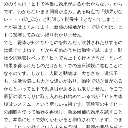
めのうちは「ヒトで本当に効果があるかわからない」から
です。わからないまま開発が進み、ある時点で「効果がな
い・・・(◎_◎;)」と判明して開発中止となってしまうこ
とが実はよくあります。新薬の候補がヒトで効くかは、ヒ
トに投与してみない限りわかりません。
でも、得体が知れないものを飲んだり注射されたりするの
は嫌ですよね？ だから初めのうちは動物で試します。動
物や試験管レベルで「ヒトでも上手く行きそうだ」という
結果を得られたものだけがヒトでの臨床試験に進むことに
なるのです。しかし、人間と動物は、大きさも、遺伝子
も、生活習慣にも大きな違いがあり、動物で効き目がある
からといってヒトで効き目があるとも限りません。そこで
最新の薬づくりに取り入れられ始めているのが「ヒト生体
模倣システム」という新しい技術です。実験室の中でヒト
の細胞を使って臓器を再現し、新薬候補の効果を試すこと
で、本当にヒトで効くかわかると期待されています。つま
り、「ヒトで効くという未来を予測し、新薬の開発を成功