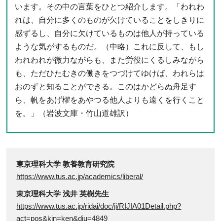
います。その中の言葉をひとつ紹介します。「われわ
れは、自分に多くのものが欠けていることをしきりに
感ずるし、自分に欠けているものは他人が持っている
ような気がするものだ。（中略）これに反して、もし
われわれが微力ながらも、また労役にくるしみながら
も、ただひたむきの働きをつづけてゆけば、われらは
おのずと知ることができる。このはかどらぬ舟足す
ら、帆をあげ櫂をあやつる他人よりも遠くを行くこと
を。」（岩波文庫・竹山道雄訳）
東京理科大学 教養教育研究院
https://www.tus.ac.jp/academics/liberal/
東京理科大学 浅井 英樹先生
https://www.tus.ac.jp/ridai/doc/ji/RIJIA01Detail.php?
act=pos&kin=ken&diu=4849