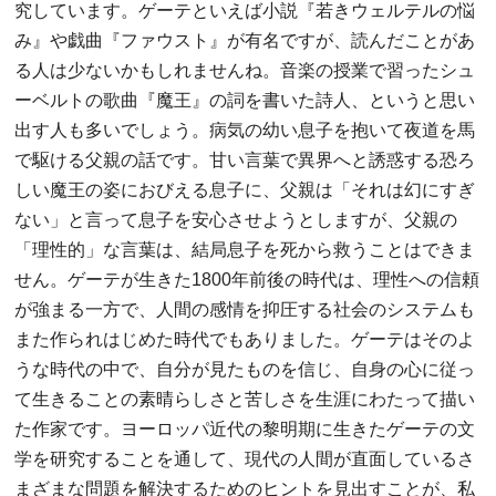
究しています。ゲーテといえば小説『若きウェルテルの悩
み』や戯曲『ファウスト』が有名ですが、読んだことがあ
る人は少ないかもしれませんね。音楽の授業で習ったシュ
ーベルトの歌曲『魔王』の詞を書いた詩人、というと思い
出す人も多いでしょう。病気の幼い息子を抱いて夜道を馬
で駆ける父親の話です。甘い言葉で異界へと誘惑する恐ろ
しい魔王の姿におびえる息子に、父親は「それは幻にすぎ
ない」と言って息子を安心させようとしますが、父親の
「理性的」な言葉は、結局息子を死から救うことはできま
せん。ゲーテが生きた1800年前後の時代は、理性への信頼
が強まる一方で、人間の感情を抑圧する社会のシステムも
また作られはじめた時代でもありました。ゲーテはそのよ
うな時代の中で、自分が見たものを信じ、自身の心に従っ
て生きることの素晴らしさと苦しさを生涯にわたって描い
た作家です。ヨーロッパ近代の黎明期に生きたゲーテの文
学を研究することを通して、現代の人間が直面しているさ
まざまな問題を解決するためのヒントを見出すことが、私