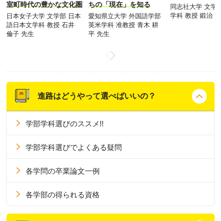
室町時代の豊かな文化圏
ちの「現在」を知る
同志社大学 文学
学科 教授 鍛治 
日本女子大学 文学部 日本
愛知県立大学 外国語学部
語日本文学科 教授 石井
英米学科 准教授 青木 耕
倫子 先生
平 先生
進路はどうやって選べばいいの？
学部学科選びのススメ!!
学部学科選びでよくある疑問
各学問の卒業論文一例
各学部の得られる資格