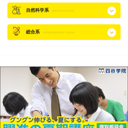
自然科学系
natural sciences
総合系
comprehensive course