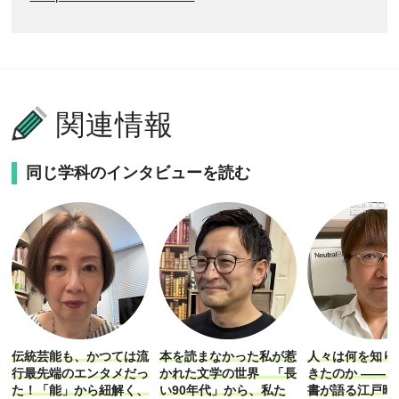
関連情報
同じ学科のインタビューを読む
伝統芸能も、かつては流
本を読まなかった私が惹
人々は何を知り
行最先端のエンタメだっ
かれた文学の世界 「長
きたのか ―― 
た！「能」から紐解く、
い90年代」から、私た
書が語る江戸時