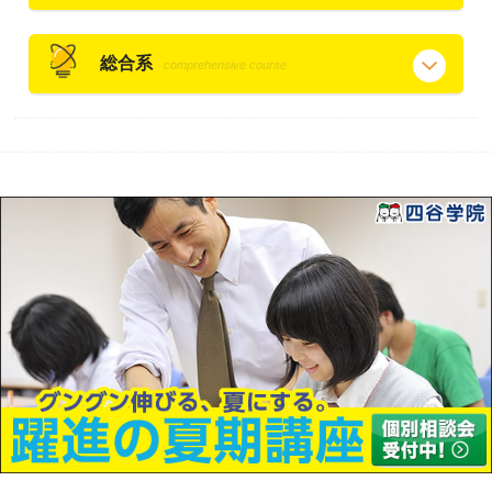
総合系
comprehensive course