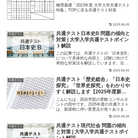
物理基礎「2023年度 大学入学共通テスト
特集」TOPに戻る共通テスト対策
2025.06.05
共通テスト日本史B 問題の傾向と
共通テスト
対策 | 大学入学共通テストポイン
ト解説
この記事では、共通テストの「日本史B」
について具体的な内容と、試験に向けて
有効な対策法を解説していきます。出題
内容共通テスト「日本史B」は、大問6つ
2025.06.05
で構成されて...
共通テスト「歴史総合」「日本史
共通テスト
探究」「世界史探究」をわかりや
すく解説します【2025年度新課
程】
こんにちは、四谷学院の受験コンサルタ
ントの田中です。2025年度の共通テスト
は、新課程に伴い変更点が色々ありま
す。今回は共通テスト 新課程科目「歴史
2025.06.05
総合」「日本...
共通テスト現代社会 問題の傾向
共通テスト
と対策 | 大学入学共通テストポイ
ント解説