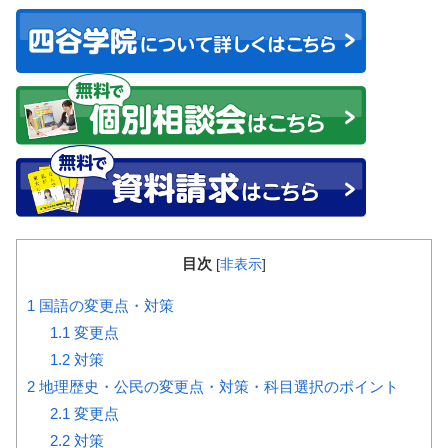
目次
[
非表示
]
1
国語の変更点・対策
1.1
変更点
1.2
対策
2
地理歴史・公民の変更点・対策・科目選択のポイント
2.1
変更点
2.2
対策