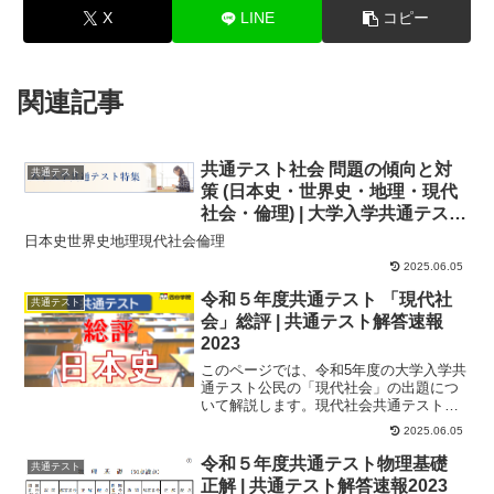
X
LINE
コピー
関連記事
共通テスト社会 問題の傾向と対
共通テスト
策 (日本史・世界史・地理・現代
社会・倫理) | 大学入学共通テスト
ポイント解説
日本史世界史地理現代社会倫理
2025.06.05
令和５年度共通テスト 「現代社
共通テスト
会」総評 | 共通テスト解答速報
2023
このページでは、令和5年度の大学入学共
通テスト公民の「現代社会」の出題につ
いて解説します。現代社会共通テストの
現代社会では、政治・経済を中心とした
2025.06.05
現代社会の基本...
令和５年度共通テスト物理基礎
共通テスト
正解 | 共通テスト解答速報2023