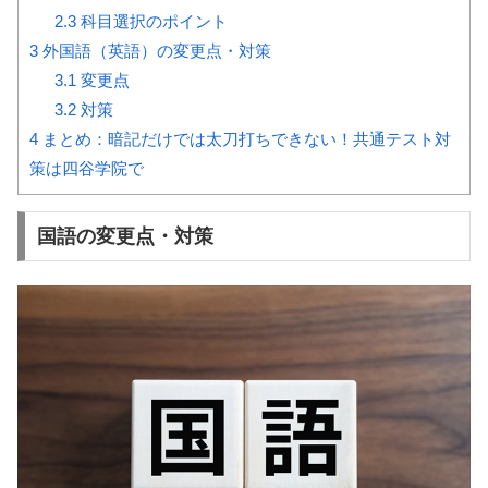
2.3
科目選択のポイント
3
外国語（英語）の変更点・対策
3.1
変更点
3.2
対策
4
まとめ：暗記だけでは太刀打ちできない！共通テスト対
策は四谷学院で
国語の変更点・対策