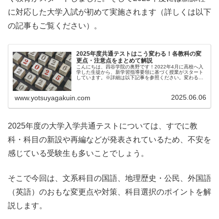
に対応した大学入試が初めて実施されます（詳しくは以下
の記事もご覧ください）。
2025年度共通テストはこう変わる！各教科の変
更点・注意点をまとめて解説
こんにちは、四谷学院の奥野です！2022年4月に高校へ入
学した生徒から、新学習指導要領に基づく授業がスタート
しています。※詳細は以下記事を参照ください。変わる
の...
2025.06.06
www.yotsuyagakuin.com
2025年度の大学入学共通テストについては、すでに教
科・科目の新設や再編などが発表されているため、不安を
感じている受験生も多いことでしょう。
そこで今回は、文系科目の国語、地理歴史・公民、外国語
（英語）のおもな変更点や対策、科目選択のポイントを解
説します。