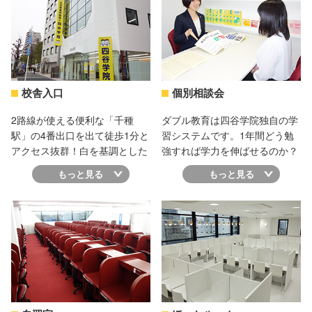
校舎入口
個別相談会
2路線が使える便利な「千種
ダブル教育は四谷学院独自の学
駅」の4番出口を出て徒歩1分と
習システムです。1年間どう勉
アクセス抜群！白を基調とした
強すれば学力を伸ばせるのか？
明るくきれいな校舎です。１階
55段階ってどんな勉強法だろ
もっと見る
もっと見る
入り口を入ればすぐに受付があ
う？皆さんの疑問にお答えしま
ります。どうぞお気軽にお入り
す。
ください。