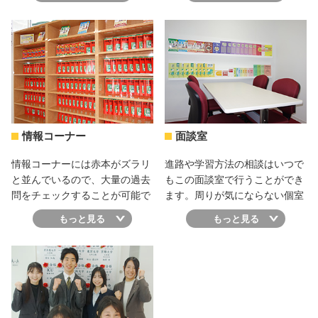
先生が近くで見守ってくれるか
空間になるように、校舎の細部
ら質問も気軽にでき、クラスの
にまで四谷学院はこだわってい
一体感があります。
ます。
情報コーナー
面談室
情報コーナーには赤本がズラリ
進路や学習方法の相談はいつで
と並んでいるので、大量の過去
もこの面談室で行うことができ
問をチェックすることが可能で
ます。周りが気にならない個室
す。閲覧はもちろん、校舎内で
なので、受験コンサルタントの
もっと見る
もっと見る
の貸し出しも行っています。
先生に何でも打ち明けてみまし
ょう。きっと解決の糸口が見つ
かりますよ。