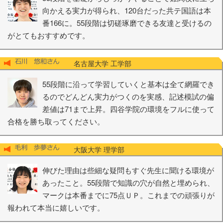
向かえる実力が得られ、120台だった共テ国語は本
番166に。55段階は切磋琢磨できる友達と受けるの
がとてもおすすめです。
名古屋大学 工学部
55段階に沿って学習していくと基本は全て網羅でき
るのでどんどん実力がつくのを実感、記述模試の偏
差値は71まで上昇。四谷学院の環境をフルに使って
合格を勝ち取ってください。
大阪大学 理学部
伸びた理由は些細な疑問もすぐ先生に聞ける環境が
あったこと。55段階で知識の穴が自然と埋められ、
マークは本番までに75点ＵＰ。これまでの頑張りが
報われて本当に嬉しいです。