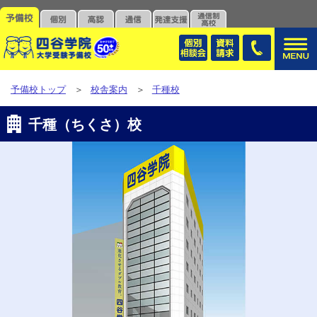
予備校トップ
＞
校舎案内
＞
千種校
千種（ちくさ）校