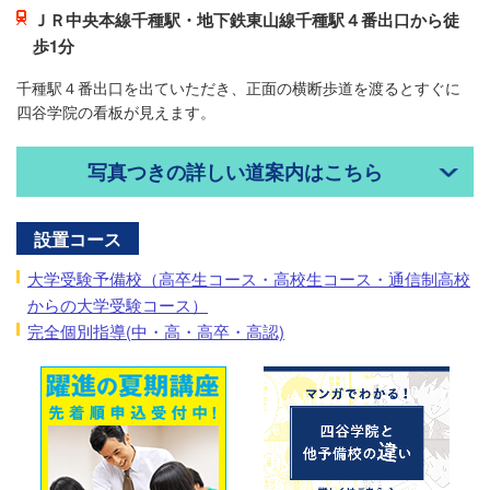
ＪＲ中央本線千種駅・地下鉄東山線千種駅４番出口から徒
歩1分
千種駅４番出口を出ていただき、正面の横断歩道を渡るとすぐに
四谷学院の看板が見えます。
写真つきの詳しい道案内はこちら
設置コース
大学受験予備校（高卒生コース・高校生コース・通信制高校
からの大学受験コース）
完全個別指導(中・高・高卒・高認)