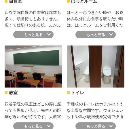
自習室
ほっとルーム
四谷学院自慢の自習室は席数も
ほっと一息つきたい時や、お昼
多く、順番待ちもありません。
休み以外にお食事を取りたい時
広くて仕切りのある机、ふかふ
は、ほっとルームをご利用くだ
かのクッションチェアで、長時
さい。白を基調とした癒しの空
もっと見る
もっと見る
間の勉強でも集中して取り組め
間で、いつでも休憩ができま
ます。見回りなど管理も徹底し
す。セパレートタイプになって
ているので、いつも快適に使う
いるので周りも気になりませ
ことができます。
ん。
教室
トイレ
四谷学院の教室はどこの席に座
千種校のトイレはホテルのよう
っても黒板が見え、先生との距
な上質な空間です。ウォシュレ
離が近いのが特長です。大教室
ットや温水暖房便座完備で快適
では受け身になりがちですが、
に利用できます。毎日通いたい
もっと見る
もっと見る