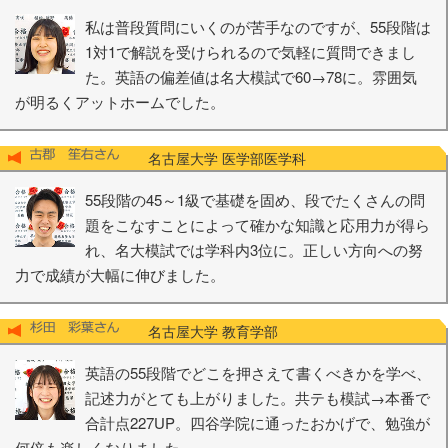
私は普段質問にいくのが苦手なのですが、55段階は
1対1で解説を受けられるので気軽に質問できまし
た。英語の偏差値は名大模試で60→78に。雰囲気
が明るくアットホームでした。
名古屋大学 医学部医学科
55段階の45～1級で基礎を固め、段でたくさんの問
題をこなすことによって確かな知識と応用力が得ら
れ、名大模試では学科内3位に。正しい方向への努
力で成績が大幅に伸びました。
名古屋大学 教育学部
英語の55段階でどこを押さえて書くべきかを学べ、
記述力がとても上がりました。共テも模試→本番で
合計点227UP。四谷学院に通ったおかげで、勉強が
何倍も楽しくなりました。