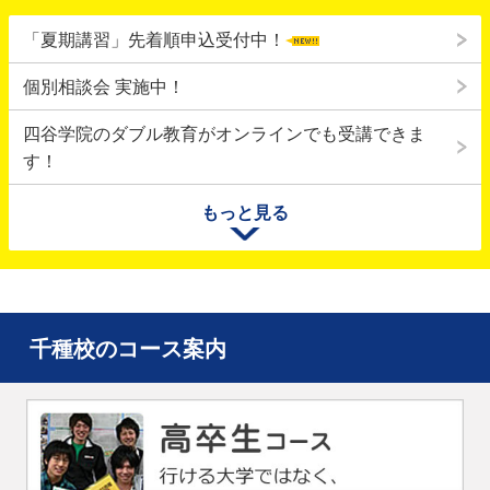
「夏期講習」先着順申込受付中！
個別相談会 実施中！
四谷学院のダブル教育がオンラインでも受講できま
す！
九州・熊本での地震により被災された皆様、またそのご家族
もっと見る
の方々に心からお見舞い申し上げます。皆様の安全と、一日
も早い復旧・復興をお祈りいたします。
「面接対策特別講座」先着順申込受付中！
千種校のコース案内
個別相談会実施中！
2026年合格速報を公開中！
2026年度 大学入学共通テスト特集
保護者体験談が増えました！