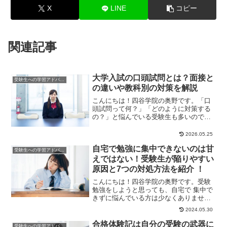
X
LINE
コピー
関連記事
大学入試の口頭試問とは？面接と
受験生への学習アドバイス
の違いや教科別の対策を解説
こんにちは！四谷学院の奥野です。「口
頭試問って何？」「どのように対策する
の？」と悩んでいる受験生も多いのでは
ないでしょうか。学校推薦型選抜や総合
型選抜（旧：AO...
2026.05.25
自宅で勉強に集中できないのは甘
受験生への学習アドバイス
えではない！受験生が陥りやすい
原因と7つの対処方法を紹介 ！
こんにちは！四谷学院の奥野です。受験
勉強をしようと思っても、自宅で 集中で
きずに悩んでいる方は少なくありませ
ん。志望校合格を叶えるためには、自宅
2024.05.30
で勉強に身が入ら...
合格体験記は自分の受験の武器に
受験生への学習アドバイス