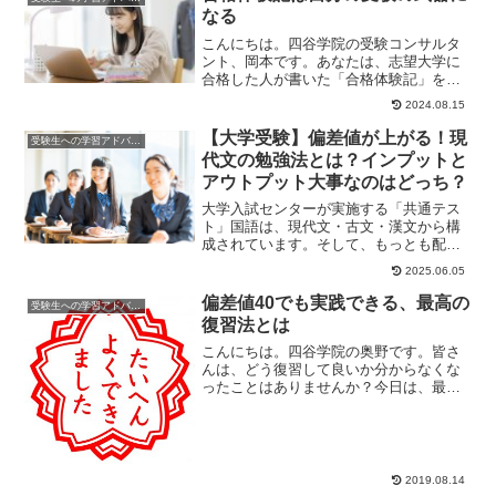
なる
こんにちは。四谷学院の受験コンサルタ
ント、岡本です。あなたは、志望大学に
合格した人が書いた「合格体験記」を読
んだことがありますか？この記事では、
2024.08.15
受験生の「合格体...
【大学受験】偏差値が上がる！現
受験生への学習アドバイス
代文の勉強法とは？インプットと
アウトプット大事なのはどっち？
大学入試センターが実施する「共通テス
ト」国語は、現代文・古文・漢文から構
成されています。そして、もっとも配点
が多いのが「現代文」です。しかし、現
2025.06.05
代文は勉強の仕方...
偏差値40でも実践できる、最高の
受験生への学習アドバイス
復習法とは
こんにちは。四谷学院の奥野です。皆さ
んは、どう復習して良いか分からなくな
ったことはありませんか？今日は、最高
の復習法についてお話ししていこうと思
います。復習の重...
2019.08.14