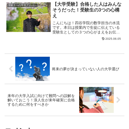
【大学受験】合格した人はみんな
受験生への学習アドバイス
そうだった！受験生の3つの心構
え
こんにちは！四谷学院の数学担当の水流
です。本日は授業内で生徒に伝えている
受験生としての３つの心がまえをお伝え
したいと思います。その１、自分は絶対
2025.06.05
に合格すると信じ...
将来の夢が決まっていない人の大学選び
来年の大学入試に向けて難問への誤解を
解いておこう！浪人生が来年確実に合格
するために何をすべきか