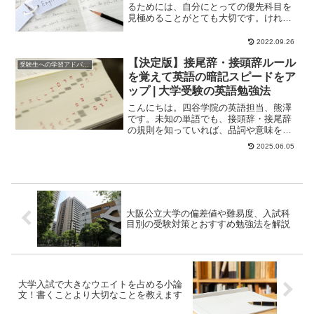
るためには、自分にとっての優先科目を
見極めることがとても大切です。けれど
も、もしかしたら受験生の皆さんの中に
は、「どの科目を...
2022.09.26
【決定版】接尾辞・接頭辞ルール
受験生への学習アドバイス
を覚えて英語の暗記スピードをア
ップ | 大学受験の英語勉強法
こんにちは。四谷学院の英語担当、熊澤
です。未知の単語でも、接頭辞・接尾辞
の規則を知っていれば、品詞や意味を推
測することができます。英語を学ぶ上で
2025.06.05
「単語を覚えるこ...
大阪公立大学の偏差値や難易度、入試科
目別の受験対策とおすすめ勉強法を解説
大学入試で大きなウエイトを占める小論
文！書くことより大切なことを教えます