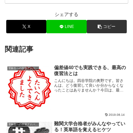
シェアする
X
LINE
コピー
関連記事
偏差値40でも実践できる、最高の
受験生への学習アドバイス
復習法とは
こんにちは。四谷学院の奥野です。皆さ
んは、どう復習して良いか分からなくな
ったことはありませんか？今日は、最高
の復習法についてお話ししていこうと思
います。復習の重...
2019.08.14
難関大学合格者がみんなやってい
受験生への学習アドバイス
る！英単語を覚えるヒケツ