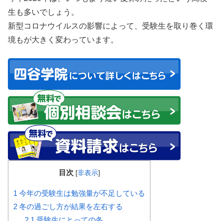
生も多いでしょう。
新型コロナウイルスの影響によって、受験生を取り巻く環
境もが大きく変わっています。
目次
[
非表示
]
1
今年の受験生は勉強量が不足している
2
冬の過ごし方が結果を左右する
2.1
受験生にとっての冬