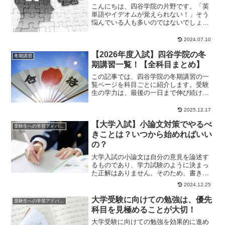
こんにちは、四谷学院の片野です。「英
単語やイデオムが覚えられない！」そう
悩んでいる人も多いのではないでしょう
か？今日は、難関大学合格者がみんなや
っている「英単語...
2024.07.10
【2026年度入試】四谷学院の冬
冬期講習
期講習一覧！【全科目まとめ】
この記事では、四谷学院の冬期講習の一
覧ページを科目ごとに紹介します。受験
生の学力は、最後の一日まで伸び続けま
す。効率的に学習を進め、念願の志望校
合格をつかみとり...
2025.12.17
【大学入試】小論文対策でやるべ
受験生への学習アドバイス
きことは？いつから始めればいい
の？
大学入試の小論文は自分の意見を論述す
るものであり、学力試験のように決まっ
た正解はありません。そのため、書き方
に自信がない方や苦手に感じている方も
2024.12.25
いるでしょう。今...
大学受験に向けての勉強は、優先
受験生への学習アドバイス
科目を見極めることが大切！
大学受験に向けての勉強を効果的に進め