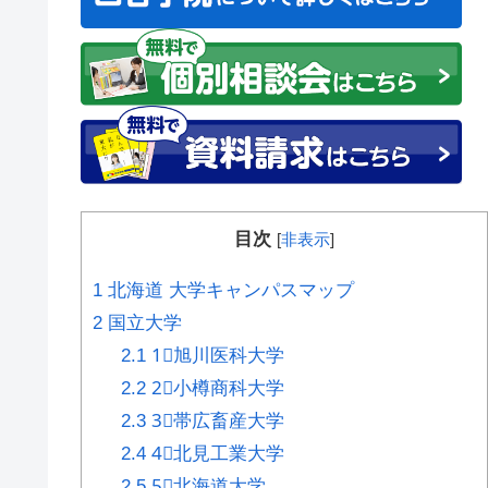
目次
[
非表示
]
1
北海道 大学キャンパスマップ
2
国立大学
2.1
1⃣旭川医科大学
2.2
2⃣小樽商科大学
2.3
3⃣帯広畜産大学
2.4
4⃣北見工業大学
2.5
5⃣北海道大学