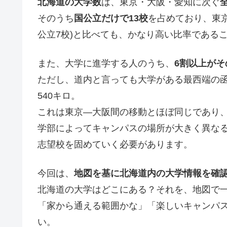
北海道の大学数
は、東京・大阪・愛知に次ぐ
そのうち
国公立だけで13校
を占めており、東京(
公立7校)と比べても、かなり高い比率である
また、大学に進学する人のうち、
6割以上が
ただし、道内と言っても大学がある最西端の
540キロ。
これは東京―大阪間の移動とほぼ同じであり
学部によってキャンパスの場所が大きく異な
志望校を固めていく必要があります。
今回は、
地図を基に北海道内の大学情報を確
北海道の大学はどこにある？それを、地図で
「家から通える範囲かな」「楽しいキャンパ
い。