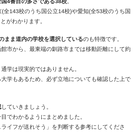
全国4番目の多さである38校
。
全143校のうち国公立14校)や愛知(全53校のうち国
ことがわかります。
そのまま道内の学校を選択している
のも特徴です。
函館市から、最東端の釧路市までは移動距離にして約
、通学は現実的ではありません。
る大学もあるため、必ず立地についても確認した上で
認
していきましょう。
一目でわかるようにまとめました。
スライフが送れそう」を判断する参考にしてくださ