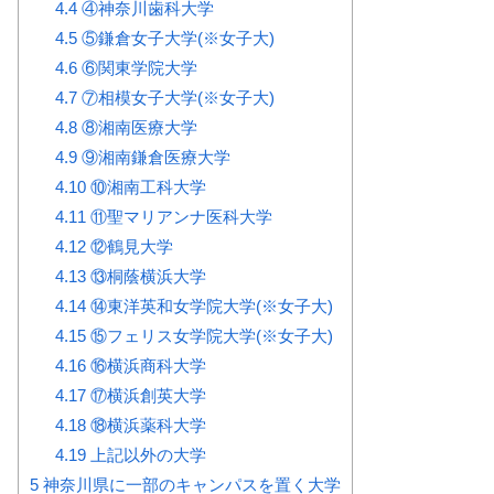
4.4
④神奈川歯科大学
4.5
⑤鎌倉女子大学(※女子大)
4.6
⑥関東学院大学
4.7
⑦相模女子大学(※女子大)
4.8
⑧湘南医療大学
4.9
⑨湘南鎌倉医療大学
4.10
⑩湘南工科大学
4.11
⑪聖マリアンナ医科大学
4.12
⑫鶴見大学
4.13
⑬桐蔭横浜大学
4.14
⑭東洋英和女学院大学(※女子大)
4.15
⑮フェリス女学院大学(※女子大)
4.16
⑯横浜商科大学
4.17
⑰横浜創英大学
4.18
⑱横浜薬科大学
4.19
上記以外の大学
5
神奈川県に一部のキャンパスを置く大学