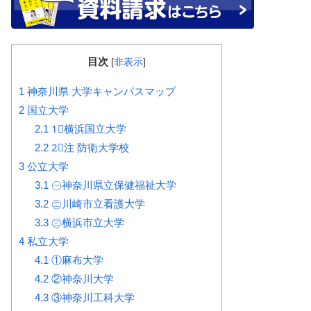
目次
[
非表示
]
1
神奈川県 大学キャンパスマップ
2
国立大学
2.1
1⃣横浜国立大学
2.2
2⃣注 防衛大学校
3
公立大学
3.1
㊀神奈川県立保健福祉大学
3.2
㊁川崎市立看護大学
3.3
㊂横浜市立大学
4
私立大学
4.1
①麻布大学
4.2
②神奈川大学
4.3
③神奈川工科大学