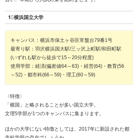
1⃣横浜国立大学
キャンパス：横浜市保土ヶ谷区常盤台79番1号
最寄り駅：羽沢横浜国大駅/三ッ沢上町駅/和田町駅
(いずれも駅から徒歩で15～20分程度)
使用学部：経済(偏差値64～63)・経営(64)・教育(56
～52)・都市科(66～59)・理工(60～59)
〈特徴〉
「横国」と略されることが多い国立大学。
文理5学部が1つのキャンパスに集まります。
ほかの大学にない特徴としては、2017年に新設された
都
市科学部
の存在でしょうか。