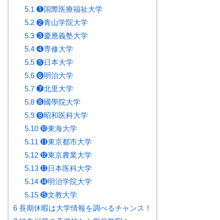
5.1
❶国際医療福祉大学
5.2
❷青山学院大学
5.3
❸慶應義塾大学
5.4
❹専修大学
5.5
❺日本大学
5.6
❻明治大学
5.7
❼北里大学
5.8
❽國學院大学
5.9
❾昭和医科大学
5.10
❿東海大学
5.11
⓫東京都市大学
5.12
⓬東京農業大学
5.13
⓭日本医科大学
5.14
⓮明治学院大学
5.15
⓯文教大学
6
長期休暇は大学情報を調べるチャンス！