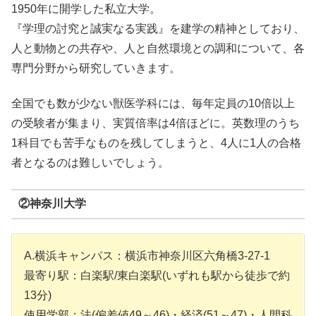
1950年に開学した私立大学。
『学理の討究と誠実なる実践』を建学の精神としており、
人と動物との共存や、人と自然環境との調和について、各
専門分野から研究していきます。
全国でも数が少ない獣医学科には、毎年定員の10倍以上
の受験者が集まり、実質倍率は4倍ほどに。英数理のうち
1科目でも苦手なものを残してしまうと、4人に1人の合格
者となるのは難しいでしょう。
②神奈川大学
A.横浜キャンパス：横浜市神奈川区六角橋3-27-1
最寄り駅：白楽駅/東白楽駅(いずれも駅から徒歩で約
13分)
使用学部：法(偏差値49～46)・経済(51～47)・人間科