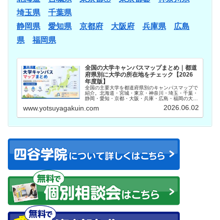
埼玉県
千葉県
静岡県
愛知県
京都府
大阪府
兵庫県
広島
県
福岡県
全国の大学キャンパスマップまとめ｜都道
府県別に大学の所在地をチェック【2026
年度版】
全国の主要大学を都道府県別のキャンパスマップで
紹介。北海道・宮城・東京・神奈川・埼玉・千葉・
静岡・愛知・京都・大阪・兵庫・広島・福岡の大学
所在地を一覧で確認できます。志望校選びやオープ
2026.06.02
www.yotsuyagakuin.com
ンキャンパス参加前の情報収集にお役立てくださ
い。