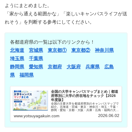
ようにまとめました。
「家から通える範囲かな」「楽しいキャンパスライフが送
れそう」を判断する参考にしてください。
各都道府県の一覧は以下のリンクから！
北海道
宮城県
東京都①
東京都②
神奈川県
埼玉県
千葉県
静岡県
愛知県
京都府
大阪府
兵庫県
広島
県
福岡県
全国の大学キャンパスマップまとめ｜都道
府県別に大学の所在地をチェック【2026
年度版】
全国の主要大学を都道府県別のキャンパスマップで
紹介。北海道・宮城・東京・神奈川・埼玉・千葉・
静岡・愛知・京都・大阪・兵庫・広島・福岡の大学
所在地を一覧で確認できます。志望校選びやオープ
2026.06.02
www.yotsuyagakuin.com
ンキャンパス参加前の情報収集にお役立てくださ
い。