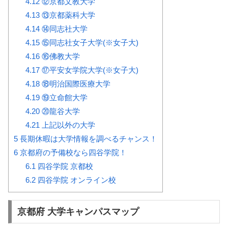
4.12
⑫京都文教大学
4.13
⑬京都薬科大学
4.14
⑭同志社大学
4.15
⑮同志社女子大学(※女子大)
4.16
⑯佛教大学
4.17
⑰平安女学院大学(※女子大)
4.18
⑱明治国際医療大学
4.19
⑲立命館大学
4.20
⑳龍谷大学
4.21
上記以外の大学
5
長期休暇は大学情報を調べるチャンス！
6
京都府の予備校なら四谷学院！
6.1
四谷学院 京都校
6.2
四谷学院 オンライン校
京都府 大学キャンパスマップ