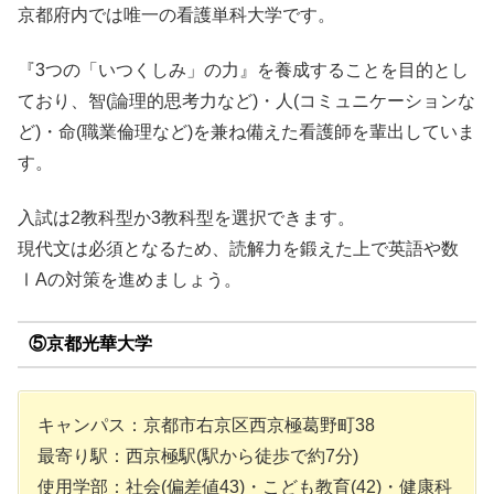
京都府内では唯一の看護単科大学です。
『3つの「いつくしみ」の力』を養成することを目的とし
ており、智(論理的思考力など)・人(コミュニケーションな
ど)・命(職業倫理など)を兼ね備えた看護師を輩出していま
す。
入試は2教科型か3教科型を選択できます。
現代文は必須となるため、読解力を鍛えた上で英語や数
ⅠAの対策を進めましょう。
⑤京都光華大学
キャンパス：京都市右京区西京極葛野町38
最寄り駅：西京極駅(駅から徒歩で約7分)
使用学部：社会(偏差値43)・こども教育(42)・健康科