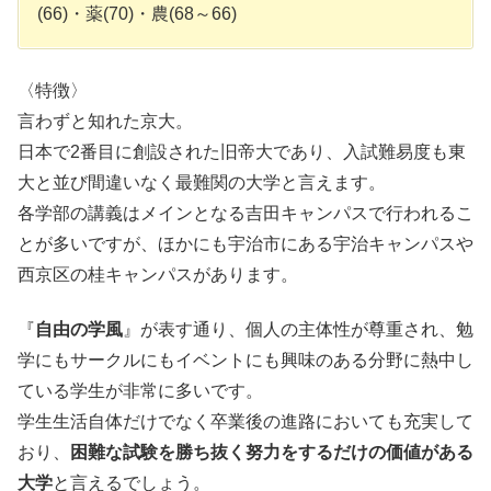
(66)・薬(70)・農(68～66)
〈特徴〉
言わずと知れた京大。
日本で2番目に創設された旧帝大であり、入試難易度も東
大と並び間違いなく最難関の大学と言えます。
各学部の講義はメインとなる吉田キャンパスで行われるこ
とが多いですが、ほかにも宇治市にある宇治キャンパスや
西京区の桂キャンパスがあります。
『
自由の学風
』が表す通り、個人の主体性が尊重され、勉
学にもサークルにもイベントにも興味のある分野に熱中し
ている学生が非常に多いです。
学生生活自体だけでなく卒業後の進路においても充実して
おり、
困難な試験を勝ち抜く努力をするだけの価値がある
大学
と言えるでしょう。