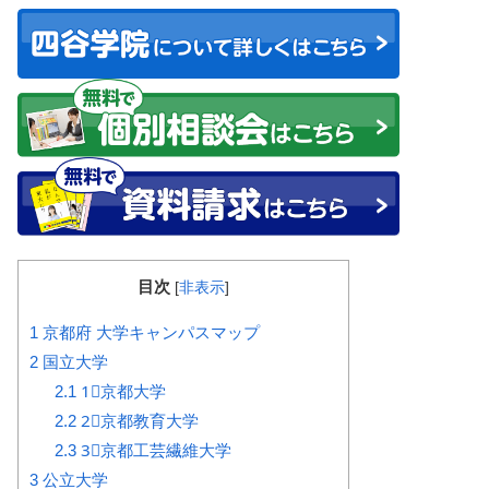
目次
[
非表示
]
1
京都府 大学キャンパスマップ
2
国立大学
2.1
1⃣京都大学
2.2
2⃣京都教育大学
2.3
3⃣京都工芸繊維大学
3
公立大学