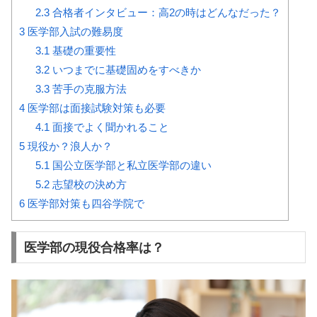
2.3
合格者インタビュー：高2の時はどんなだった？
3
医学部入試の難易度
3.1
基礎の重要性
3.2
いつまでに基礎固めをすべきか
3.3
苦手の克服方法
4
医学部は面接試験対策も必要
4.1
面接でよく聞かれること
5
現役か？浪人か？
5.1
国公立医学部と私立医学部の違い
5.2
志望校の決め方
6
医学部対策も四谷学院で
医学部の現役合格率は？