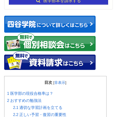
医学部本を請求する
目次
[
非表示
]
1
医学部の現役合格率は？
2
おすすめの勉強法
2.1
適切な学習計画を立てる
2.2
正しい予習・復習の重要性