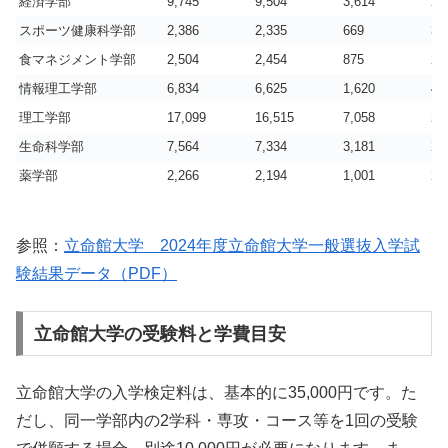
経済学部
9,745
9,504
3,614
2.
スポーツ健康科学部
2,386
2,335
669
3.
食マネジメント学部
2,504
2,454
875
2.
情報理工学部
6,834
6,625
1,620
4.
理工学部
17,099
16,515
7,058
2.
生命科学部
7,564
7,334
3,181
2.
薬学部
2,266
2,194
1,001
2.
参照：
立命館大学 2024年度立命館大学一般選抜入学試
験結果データ（PDF）
立命館大学の受験料と学費目安
立命館大学の入学検定料は、基本的に35,000円です。た
だし、同一学部内の2学科・専攻・コース等を1回の受験