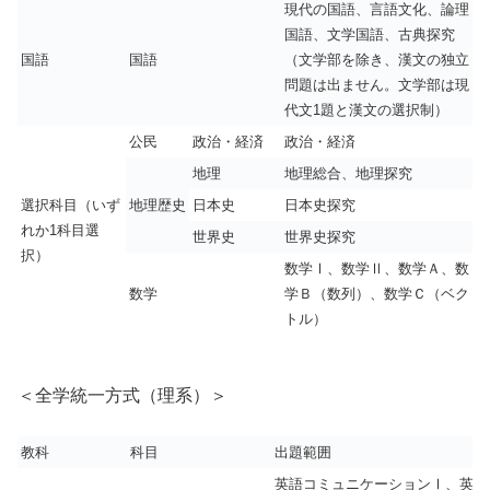
現代の国語、言語文化、論理
国語、文学国語、古典探究
国語
国語
（文学部を除き、漢文の独立
問題は出ません。文学部は現
代文1題と漢文の選択制）
公民
政治・経済
政治・経済
地理
地理総合、地理探究
選択科目（いず
地理歴史
日本史
日本史探究
れか1科目選
世界史
世界史探究
択）
数学Ⅰ、数学Ⅱ、数学Ａ、数
数学
学Ｂ（数列）、数学Ｃ（ベク
トル）
＜全学統一方式（理系）＞
教科
科目
出題範囲
英語コミュニケーションⅠ、英