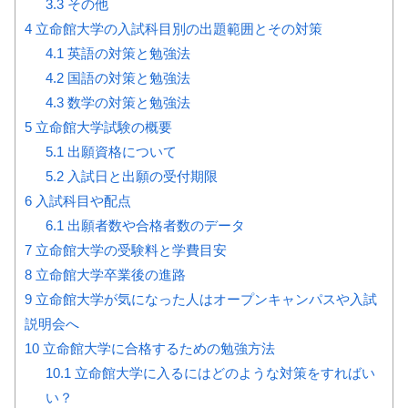
3.3
その他
4
立命館大学の入試科目別の出題範囲とその対策
4.1
英語の対策と勉強法
4.2
国語の対策と勉強法
4.3
数学の対策と勉強法
5
立命館大学試験の概要
5.1
出願資格について
5.2
入試日と出願の受付期限
6
入試科目や配点
6.1
出願者数や合格者数のデータ
7
立命館大学の受験料と学費目安
8
立命館大学卒業後の進路
9
立命館大学が気になった人はオープンキャンパスや入試
説明会へ
10
立命館大学に合格するための勉強方法
10.1
立命館大学に入るにはどのような対策をすればい
い？