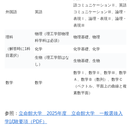
語コミュニケーションⅡ、英語
外国語
英語
コミュニケーションⅢ、論理・
表現Ⅰ、論理・表現Ⅱ、論理・
表現Ⅲ
物理（理工学部物理
理科
物理基礎、物理
科学科は必須）
（解答時に1科
化学
化学基礎、化学
目選択）
生物（理工学部はな
生物基礎、生物
し）
数学Ⅰ、数学Ⅱ、数学Ⅲ、数学
Ａ、数学Ｂ（数列）、数学Ｃ
数学
数学
（ベクトル、平面上の曲線と複
素数平面）
参照：
立命館大学 2025年度 立命館大学 一般選抜入
学試験要項（PDF）