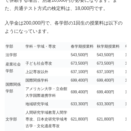
で併願する場合、別途10,000円が必要になります。ま
た、共通テスト方式の検定料は、18,000円です。
入学金は200,000円で、各学部の1回生の授業料は以下の
ようになっています。
学部
学科・学域・専攻
春学期授業料
秋学期授業料
年
法学部
543,500円
543,500円
1,
子ども社会専攻
673,500円
673,500円
1,
産業社会
学部
上記専攻以外
637,100円
637,100円
1,
国際関係学科
699,400円
699,400円
1,
国際関係
アメリカン大学・立命館
学部
699,400円
699,400円
1,
大学国際連携学科
地域研究学域
633,300円
633,300円
1,
人間研究学域教育人間学
文学部
専攻、日本史研究学域考
621,800円
621,800円
1,
古学・文化遺産専攻