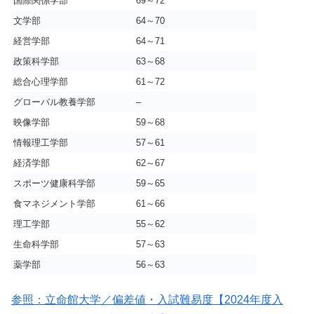
国際関係学部
69～72
文学部
64～70
経営学部
64～71
政策科学部
63～68
総合心理学部
61～72
グローバル教養学部
–
映像学部
59～68
情報理工学部
57～61
経済学部
62～67
スポーツ健康科学部
59～65
食マネジメント学部
61～66
理工学部
55～62
生命科学部
57～63
薬学部
56～63
参照：立命館大学／偏差値・入試難易度【2024年度入