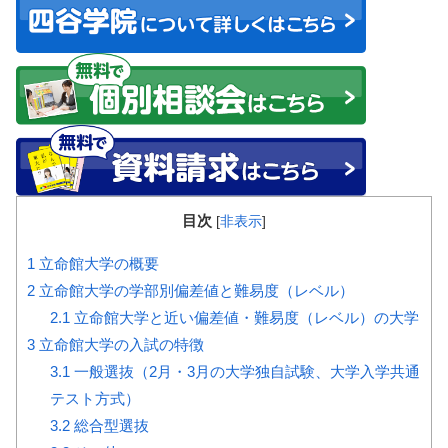
目次
[
非表示
]
1
立命館大学の概要
2
立命館大学の学部別偏差値と難易度（レベル）
2.1
立命館大学と近い偏差値・難易度（レベル）の大学
3
立命館大学の入試の特徴
3.1
一般選抜（2月・3月の大学独自試験、大学入学共通
テスト方式）
3.2
総合型選抜