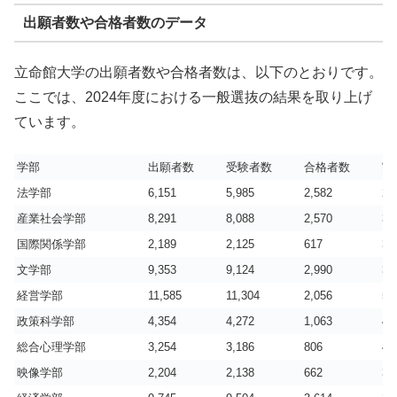
出願者数や合格者数のデータ
立命館大学の出願者数や合格者数は、以下のとおりです。
ここでは、2024年度における一般選抜の結果を取り上げ
ています。
学部
出願者数
受験者数
合格者数
実
法学部
6,151
5,985
2,582
2.
産業社会学部
8,291
8,088
2,570
3.
国際関係学部
2,189
2,125
617
3.
文学部
9,353
9,124
2,990
3.
経営学部
11,585
11,304
2,056
5.
政策科学部
4,354
4,272
1,063
4.
総合心理学部
3,254
3,186
806
4.
映像学部
2,204
2,138
662
3.