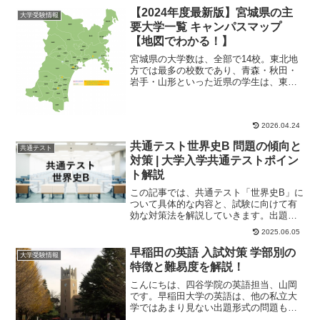
【2024年度最新版】宮城県の主
大学受験情報
要大学一覧 キャンパスマップ
【地図でわかる！】
宮城県の大学数は、全部で14校。東北地
方では最多の校数であり、青森・秋田・
岩手・山形といった近県の学生は、東京
よりも宮城県の大学に進学する生徒の方
が多いとされて...
2026.04.24
共通テスト世界史B 問題の傾向と
共通テスト
対策 | 大学入学共通テストポイン
ト解説
この記事では、共通テスト「世界史B」に
ついて具体的な内容と、試験に向けて有
効な対策法を解説していきます。出題内
容共通テスト「世界史B」は、大問5つで
2025.06.05
構成されてお...
早稲田の英語 入試対策 学部別の
大学受験情報
特徴と難易度を解説！
こんにちは、四谷学院の英語担当、山岡
です。早稲田大学の英語は、他の私立大
学ではあまり見ない出題形式の問題も多
く、また学部によってもその傾向は大き