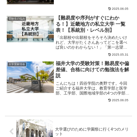
く異なります。ま...
2025.06.05
【難易度や序列がすぐにわか
受験生の悩み
る！】近畿地方の私立大学 一覧
表！【系統別・レベル別】
「出願校や出願校をそろそろ決めたいけ
れど、大学がたくさんあってどこを選べ
ば良いのかわからない！」「第一志望は
決まった！でも、併願先はどこにすれば
2025.05.31
良いんだろう？」...
福井大学の受験対策！難易度や偏
大学受験情報
差値、合格に向けての勉強法を解
説
こんにちは！四谷学院の奥野です。今回
ご紹介する福井大学は、教育学部と医学
部、工学部、国際地域学部の4つの学部を
持つ大学です。福井県内に文京キャンパ
2025.06.05
スと松岡キャン...
大学選びのために学園祭に行く4つのメリ
ット