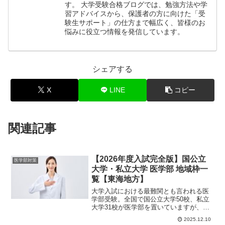
す。 大学受験合格ブログでは、勉強方法や学
習アドバイスから、保護者の方に向けた「受
験生サポート」の仕方まで幅広く、皆様のお
悩みに役立つ情報を発信しています。
シェアする
X
LINE
コピー
関連記事
【2026年度入試完全版】国公立
医学部対策
大学・私立大学 医学部 地域枠一
覧【東海地方】
大学入試における最難関とも言われる医
学部受験。全国で国公立大学50校、私立
大学31校が医学部を置いていますが、い
ずれの大学も入ることは簡単ではありま
2025.12.10
せん。しかし...