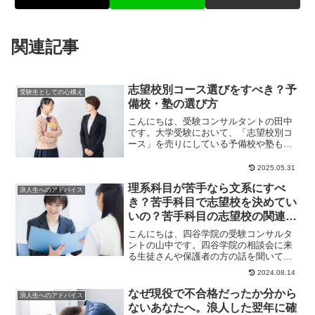
関連記事
志望校別コース選びをすべき？予
受験生としての心構え
備校・塾の選び方
こんにちは、受験コンサルタントの田中
です。大学受験において、「志望校別コ
ース」を売りにしている予備校や塾もあ
れば、「学力別コース」にこだわってい
る予備校もありま...
2025.05.31
理系科目が苦手なら文系にすべ
浪人生へのアドバイス
き？苦手科目で志望校を決めてい
いの？苦手科目の志望校の関連性
について解説
こんにちは、四谷学院の受験コンサルタ
ントの山中です。四谷学院の相談会に来
る生徒さんや保護者の方の話を聞いてい
ると、「理科は得意じゃないから文系に
2024.08.14
変える」や「古典...
なぜ現役で不合格だったか分から
浪人生へのアドバイス
ないあなたへ。浪人した翌年に確