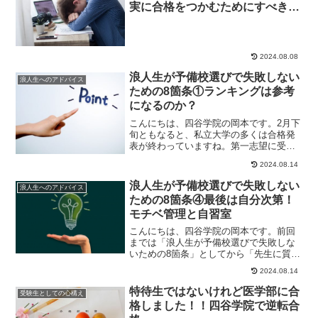
実に合格をつかむためにすべきこ
と
2024.08.08
浪人生が予備校選びで失敗しない
浪人生へのアドバイス
ための8箇条①ランキングは参考
になるのか？
こんにちは、四谷学院の岡本です。2月下
旬ともなると、私立大学の多くは合格発
表が終わっていますね。第一志望に受か
ってキャンパスライフを迎える準備を整
2024.08.14
えている人がい...
浪人生が予備校選びで失敗しない
浪人生へのアドバイス
ための8箇条④最後は自分次第！
モチベ管理と自習室
こんにちは、四谷学院の岡本です。前回
までは「浪人生が予備校選びで失敗しな
いための8箇条」としてから「先生に質問
しやすいか」・「自分の足りないところ
2024.08.14
を見つけてフォ...
特待生ではないけれど医学部に合
受験生としての心構え
格しました！！四谷学院で逆転合