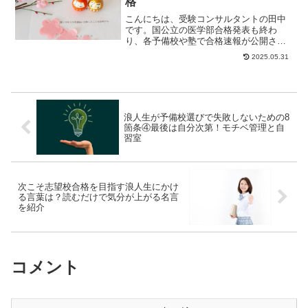
格
こんにちは、受験コンサルタントの田中
です。国公立の医学部合格発表も終わ
り、各予備校や塾で合格速報が公開され
ました。そんな中、「四谷学院から医学
2025.05.31
部に合格するのは特...
浪人生が予備校選びで失敗しないための8
箇条④最後は自分次第！モチベ管理と自
習室
次こそ志望校合格を目指す浪人生にかけ
る言葉は？読むだけで気分が上がる名言
を紹介
コメント