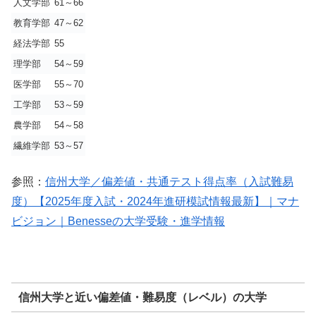
人文学部
61～66
教育学部
47～62
経法学部
55
理学部
54～59
医学部
55～70
工学部
53～59
農学部
54～58
繊維学部
53～57
参照：
信州大学／偏差値・共通テスト得点率（入試難易
度）【2025年度入試・2024年進研模試情報最新】｜マナ
ビジョン｜Benesseの大学受験・進学情報
信州大学と近い偏差値・難易度（レベル）の大学