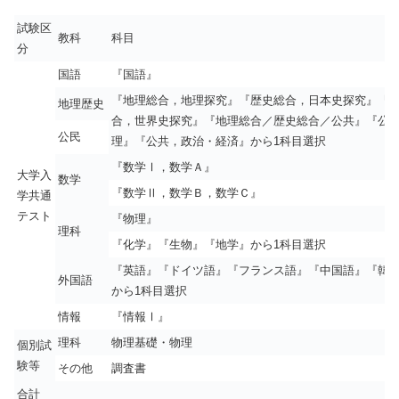
試験区
教科
科目
分
国語
『国語』
『地理総合，地理探究』『歴史総合，日本史探究』『
地理歴史
合，世界史探究』『地理総合／歴史総合／公共』『公
公民
理』『公共，政治・経済』から1科目選択
『数学Ⅰ，数学Ａ』
大学入
数学
『数学Ⅱ，数学Ｂ，数学Ｃ』
学共通
テスト
『物理』
理科
『化学』『生物』『地学』から1科目選択
『英語』『ドイツ語』『フランス語』『中国語』『韓
外国語
から1科目選択
情報
『情報Ⅰ』
理科
物理基礎・物理
個別試
験等
その他
調査書
合計