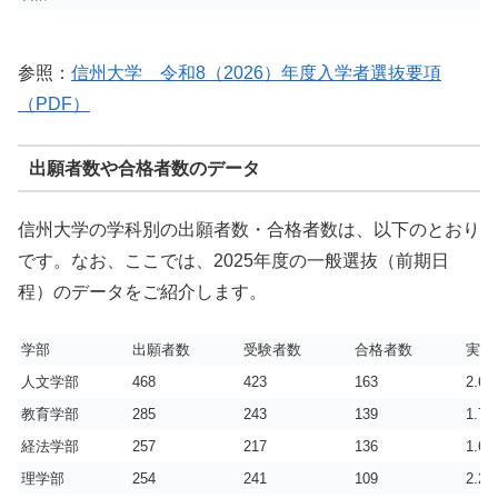
参照：
信州大学 令和8（2026）年度入学者選抜要項
（PDF）
出願者数や合格者数のデータ
信州大学の学科別の出願者数・合格者数は、以下のとおり
です。なお、ここでは、2025年度の一般選抜（前期日
程）のデータをご紹介します。
学部
出願者数
受験者数
合格者数
実質
人文学部
468
423
163
2.6
教育学部
285
243
139
1.7
経法学部
257
217
136
1.6
理学部
254
241
109
2.2