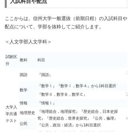
入試科目や配点
ここからは、信州大学一般選抜（前期日程）の入試科目や
配点について、学部を抜粋してご紹介します。
＜人文学部人文学科＞
試験区
教科
科目
分
1 
国語
『国語』
『数学Ⅰ』『数学Ⅰ，数学Ａ』から1科目選択
数学
『数学Ⅱ，数学Ｂ，数学Ｃ』
2 
情報
『情報Ⅰ』
大学入
『地理総合，地理探究』『歴史総合，日本史探
地理歴史
学共通
究』『歴史総合，世界史探究』『公共，倫理』
③
テスト
公民
『公共，政治・経済』から1科目選択