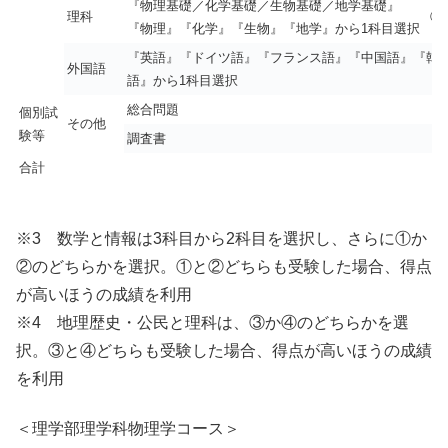
『物理基礎／化学基礎／生物基礎／地学基礎』
理科
④
『物理』『化学』『生物』『地学』から1科目選択
『英語』『ドイツ語』『フランス語』『中国語』『韓
外国語
語』から1科目選択
総合問題
個別試
その他
験等
調査書
合計
※3 数学と情報は3科目から2科目を選択し、さらに①か
②のどちらかを選択。①と②どちらも受験した場合、得点
が高いほうの成績を利用
※4 地理歴史・公民と理科は、③か④のどちらかを選
択。③と④どちらも受験した場合、得点が高いほうの成績
を利用
＜理学部理学科物理学コース＞