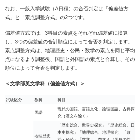
なお、一般入学試験（A日程）の合否判定は「偏差値方
式」と「素点調整方式」の2つです。
偏差値方式では、3科目の素点をそれぞれ偏差値に換算
し、3つの偏差値の合計順位によって合否を判定します。
素点調整方式は、地理歴史・公民・数学の素点を同じ平均
点になるよう調整後、国語と外国語の素点と合算し、その
順位によって合否を判定します。
＜文学部英文学科（偏差値方式）＞
試験区分
教科
科目
現代の国語、言語文化、論理国語、古典探
国語
究（漢文を除く）
「歴史総合、世界史探究」「歴史総合、日
本史探究」「地理総合、地理探究」「政
地理歴史
治・経済」「数学Ⅰ、数学Ａ（図形の性