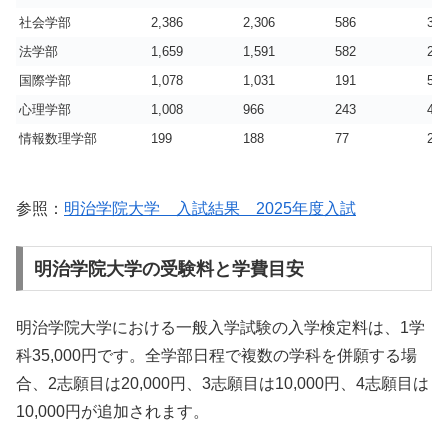
社会学部
2,386
2,306
586
3.9
法学部
1,659
1,591
582
2.7
国際学部
1,078
1,031
191
5.4
心理学部
1,008
966
243
4.0
情報数理学部
199
188
77
2.4
参照：
明治学院大学 入試結果 2025年度入試
明治学院大学の受験料と学費目安
明治学院大学における一般入学試験の入学検定料は、1学
科35,000円です。全学部日程で複数の学科を併願する場
合、2志願目は20,000円、3志願目は10,000円、4志願目は
10,000円が追加されます。