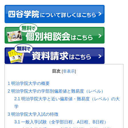
目次
[
非表示
]
1
明治学院大学の概要
2
明治学院大学の学部別偏差値と難易度（レベル）
2.1
明治学院大学と近い偏差値・難易度（レベル）の大
学
3
明治学院大学入試の特徴
3.1
一般入学試験（全学部日程、A日程、B日程）