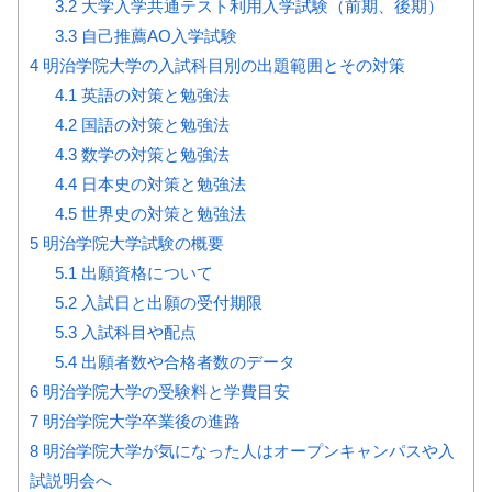
3.2
大学入学共通テスト利用入学試験（前期、後期）
3.3
自己推薦AO入学試験
4
明治学院大学の入試科目別の出題範囲とその対策
4.1
英語の対策と勉強法
4.2
国語の対策と勉強法
4.3
数学の対策と勉強法
4.4
日本史の対策と勉強法
4.5
世界史の対策と勉強法
5
明治学院大学試験の概要
5.1
出願資格について
5.2
入試日と出願の受付期限
5.3
入試科目や配点
5.4
出願者数や合格者数のデータ
6
明治学院大学の受験料と学費目安
7
明治学院大学卒業後の進路
8
明治学院大学が気になった人はオープンキャンパスや入
試説明会へ