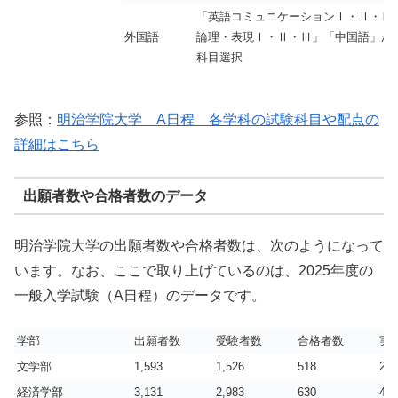
「英語コミュニケーションⅠ・Ⅱ・Ⅲ
外国語
論理・表現Ⅰ・Ⅱ・Ⅲ」「中国語」か
科目選択
参照：
明治学院大学 A日程 各学科の試験科目や配点の
詳細はこちら
出願者数や合格者数のデータ
明治学院大学の出願者数や合格者数は、次のようになって
います。なお、ここで取り上げているのは、2025年度の
一般入学試験（A日程）のデータです。
学部
出願者数
受験者数
合格者数
実
文学部
1,593
1,526
518
2.9
経済学部
3,131
2,983
630
4.7