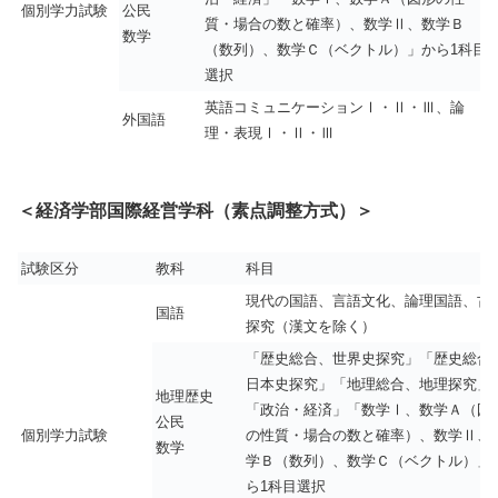
個別学力試験
公民
質・場合の数と確率）、数学Ⅱ、数学Ｂ
数学
（数列）、数学Ｃ（ベクトル）」から1科目
選択
英語コミュニケーションⅠ・Ⅱ・Ⅲ、論
外国語
理・表現Ⅰ・Ⅱ・Ⅲ
＜経済学部国際経営学科（素点調整方式）＞
試験区分
教科
科目
現代の国語、言語文化、論理国語、古
国語
探究（漢文を除く）
「歴史総合、世界史探究」「歴史総合
日本史探究」「地理総合、地理探究」
地理歴史
「政治・経済」「数学Ⅰ、数学Ａ（図
公民
個別学力試験
の性質・場合の数と確率）、数学Ⅱ、
数学
学Ｂ（数列）、数学Ｃ（ベクトル）」
ら1科目選択