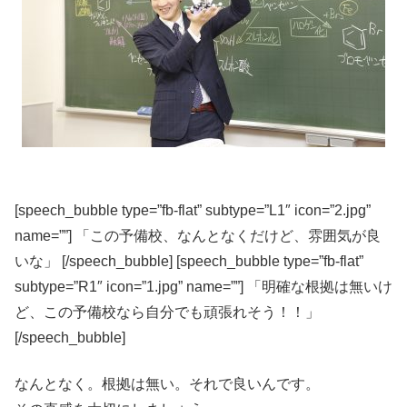
[speech_bubble type=”fb-flat” subtype=”L1″ icon=”2.jpg”
name=””] 「この予備校、なんとなくだけど、雰囲気が良
いな」 [/speech_bubble] [speech_bubble type=”fb-flat”
subtype=”R1″ icon=”1.jpg” name=””] 「明確な根拠は無いけ
ど、この予備校なら自分でも頑張れそう！！」
[/speech_bubble]
なんとなく。根拠は無い。それで良いんです。