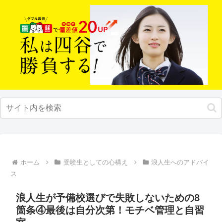
ホーム
受験生としての心構え
浪人生へのアドバイ
ス
浪人生が予備校選びで失敗しないための8
箇条④最後は自分次第！モチベ管理と自習