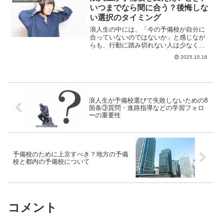
いつまでなら間に合う？後悔しな
い選択のタイミング
浪人生の中には、「今の予備校が自分に
合っていないのではないか」と感じなが
らも、行動に踏み切れない人は少なくあ
りません。特に、「予備校を変えるなら
2025.10.18
いつまで間に合う...
浪人生が予備校選びで失敗しないための8
箇条③質問・進路指導などの学習フォロ
ーの重要性
予備校のために上京すべき？地方の予備
校と都内の予備校について
コメント