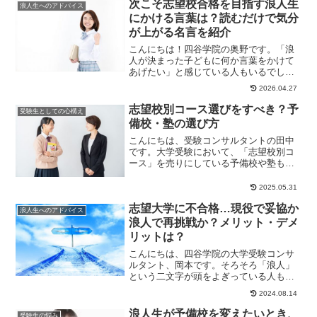
次こそ志望校合格を目指す浪人生
浪人生へのアドバイス
にかける言葉は？読むだけで気分
が上がる名言を紹介
こんにちは！四谷学院の奥野です。「浪
人が決まった子どもに何か言葉をかけて
あげたい」と感じている人もいるでしょ
う。しかし、不用意な言葉を選ぶと、か
2026.04.27
えってやる気を失...
志望校別コース選びをすべき？予
受験生としての心構え
備校・塾の選び方
こんにちは、受験コンサルタントの田中
です。大学受験において、「志望校別コ
ース」を売りにしている予備校や塾もあ
れば、「学力別コース」にこだわってい
る予備校もありま...
2025.05.31
志望大学に不合格…現役で妥協か
浪人生へのアドバイス
浪人で再挑戦か？メリット・デメ
リットは？
こんにちは、四谷学院の大学受験コンサ
ルタント、岡本です。そろそろ「浪人」
という二文字が頭をよぎっている人もい
るかもしれません。そこで、今回は「現
2024.08.14
役で受かった大学...
浪人生が予備校を変えたいとき、
受験生の悩み