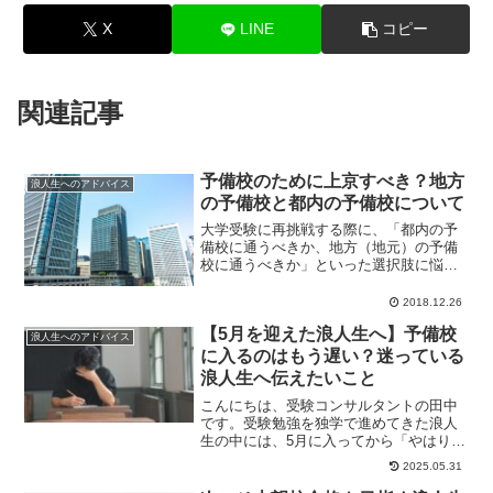
X
LINE
コピー
関連記事
予備校のために上京すべき？地方
浪人生へのアドバイス
の予備校と都内の予備校について
大学受験に再挑戦する際に、「都内の予
備校に通うべきか、地方（地元）の予備
校に通うべきか」といった選択肢に悩む
人は少なくありません。しかも、決断は
予備校への入学式...
2018.12.26
【5月を迎えた浪人生へ】予備校
浪人生へのアドバイス
に入るのはもう遅い？迷っている
浪人生へ伝えたいこと
こんにちは、受験コンサルタントの田中
です。受験勉強を独学で進めてきた浪人
生の中には、5月に入ってから「やはり予
備校に通っておいた方がよかったのでは
2025.05.31
ないか」と不安...