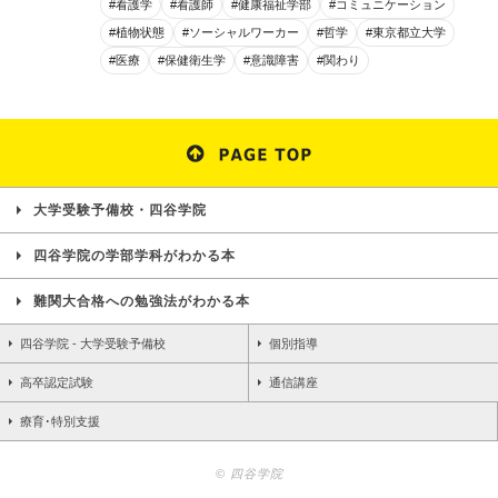
#看護学
#看護師
#健康福祉学部
#コミュニケーション
#植物状態
#ソーシャルワーカー
#哲学
#東京都立大学
#医療
#保健衛生学
#意識障害
#関わり
大学受験予備校・四谷学院
四谷学院の学部学科がわかる本
難関大合格への勉強法がわかる本
四谷学院 - 大学受験予備校
個別指導
高卒認定試験
通信講座
療育･特別支援
© 四谷学院