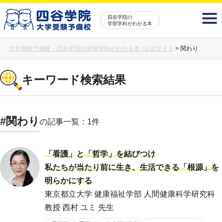
四谷学院の
学部学科がわかる本
大学受験予備校・四谷学院の学部学科がわかる本 | 公式サイト
>
関わり
キーワード検索結果
#関わり
の記事一覧：1件
「看護」と「哲学」を結びつけ
私たちが当たり前に生き、生活できる「根源」を
明らかにする
東京都立大学 健康福祉学部 人間健康科学研究科
教授 西村 ユミ 先生