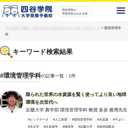
四谷学院の
学部学科がわかる本
大学受験予備校・四谷学院の学部学科がわかる本 | 公式サイト
>
環境管理学
科
キーワード検索結果
#環境管理学科
の記事一覧：1件
限られた世界の水資源を賢く使ってより良い地球
環境を次世代へ
近畿大学 農学部 環境管理学科 教授 多炭 雅博先生
#ビッグデータ
#人工衛星
#環境管理学科
#水資源
#干ばつ
#水文学
#水資源学
#環境学
#近畿大学
#地球温暖化