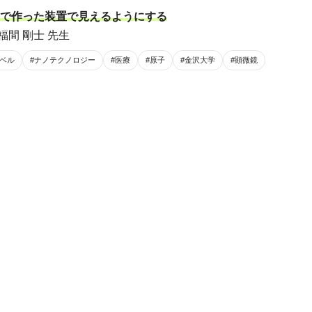
で作った装置で見えるようにする
福間 剛士 先生
レベル
#ナノテクノロジー
#医療
#原子
#金沢大学
#顕微鏡