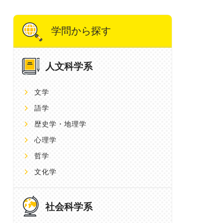
学問から探す
人文科学系
文学
語学
歴史学・地理学
心理学
哲学
文化学
社会科学系