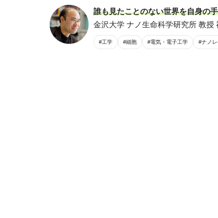
誰も見たことのない世界を自身の手
金沢大学 ナノ生命科学研究所 教授 
#工学
#細胞
#電気・電子工学
#ナノ