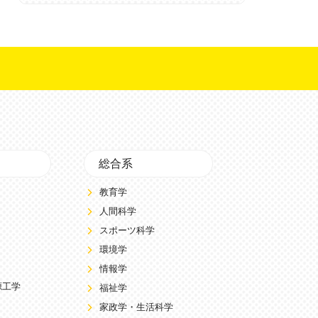
総合系
教育学
人間科学
スポーツ科学
環境学
情報学
源工学
福祉学
家政学・生活科学