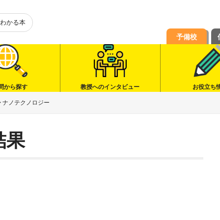
わかる本
予備校
問から探す
教授へのインタビュー
お役立ち
>
ナノテクノロジー
結果