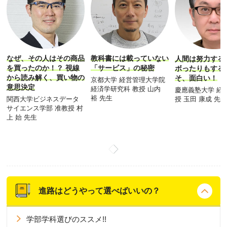
なぜ、その人はその商品
教科書には載っていない
人間は努力する
を買ったのか！？ 視線
「サービス」の秘密
ボったりもする
から読み解く、買い物の
そ、面白い！
京都大学 経営管理大学院
意思決定
経済学研究科 教授 山内
慶應義塾大学 経
裕 先生
授 玉田 康成 先
関西大学ビジネスデータ
サイエンス学部 准教授 村
上 始 先生
進路はどうやって選べばいいの？
学部学科選びのススメ!!