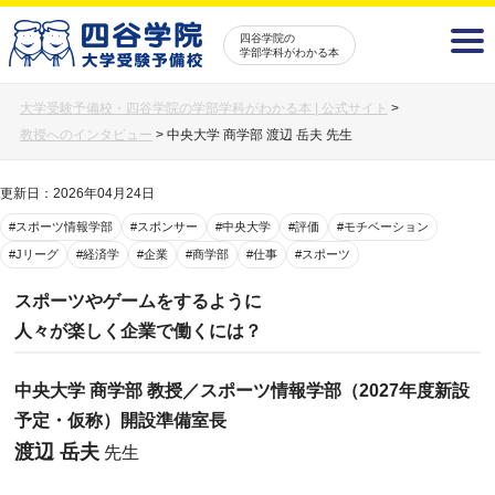
四谷学院の
学部学科がわかる本
大学受験予備校・四谷学院の学部学科がわかる本 | 公式サイト
>
教授へのインタビュー
>
中央大学 商学部 渡辺 岳夫 先生
更新日：2026年04月24日
#スポーツ情報学部
#スポンサー
#中央大学
#評価
#モチベーション
#Jリーグ
#経済学
#企業
#商学部
#仕事
#スポーツ
スポーツやゲームをするように
人々が楽しく企業で働くには？
中央大学 商学部 教授／スポーツ情報学部（2027年度新設
予定・仮称）開設準備室長
渡辺 岳夫
先生