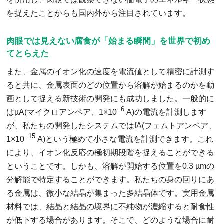
を捉えたことからも国内外から注目されています。
肉眼では見えない腐食が「始まる瞬間」を世界で初め
てとらえた
また、金属のイオン化の速度を電流値として精密に計測す
ると共に、金属表面のどの位置から溶解が始まるのかを動
画として捉える新技術の開発にも成功しました。一般的に
−6
はµA(マイクロアンペア、1×10
A)の電流を計測します
が、私たちの開発したシステムではfA(フェムトアンペア、
−15
1×10
A)という極めて小さな電流を計測できます。これ
により、イオン化反応の極初期段階を捉えることができる
ということです。しかも、溶解が開始する位置を0.3 µmの
分解能で特定することができます。私たちの身の回りにあ
る金属は、微小な結晶が集まった多結晶体です。実用金属
材料では、結晶と結晶の境界に不純物が濃縮すると耐食性
が低下する場合があります。そこで、どのような場合に耐