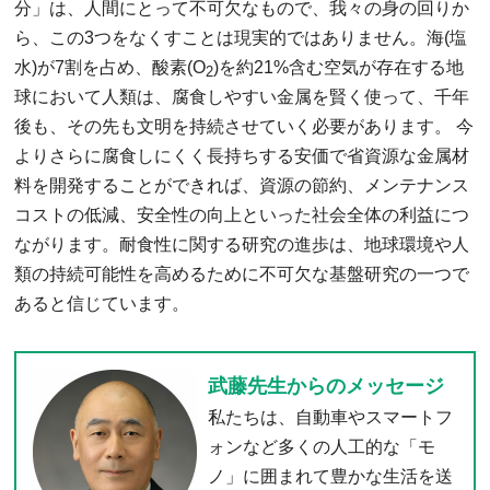
分」は、人間にとって不可欠なもので、我々の身の回りか
ら、この3つをなくすことは現実的ではありません。海(塩
水)が7割を占め、酸素(O
)を約21%含む空気が存在する地
2
球において人類は、腐食しやすい金属を賢く使って、千年
後も、その先も文明を持続させていく必要があります。 今
よりさらに腐食しにくく長持ちする安価で省資源な金属材
料を開発することができれば、資源の節約、メンテナンス
コストの低減、安全性の向上といった社会全体の利益につ
ながります。耐食性に関する研究の進歩は、地球環境や人
類の持続可能性を高めるために不可欠な基盤研究の一つで
あると信じています。
武藤先生からのメッセージ
私たちは、自動車やスマートフ
ォンなど多くの人工的な「モ
ノ」に囲まれて豊かな生活を送