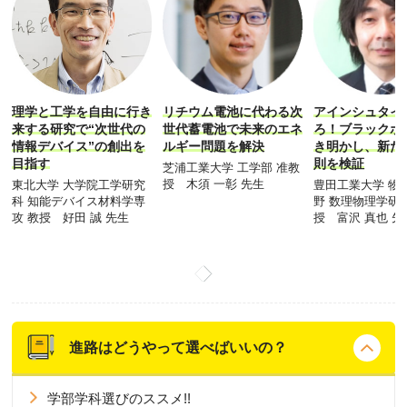
理学と工学を自由に行き
リチウム電池に代わる次
アインシュタイ
来する研究で“次世代の
世代蓄電池で未来のエネ
ろ！ブラックホ
情報デバイス”の創出を
ルギー問題を解決
き明かし、新た
目指す
則を検証
芝浦工業大学 工学部 准教
授 木須 一彰 先生
東北大学 大学院工学研究
豊田工業大学 物
科 知能デバイス材料学専
野 数理物理学研
攻 教授 好田 誠 先生
授 富沢 真也 先
進路はどうやって選べばいいの？
学部学科選びのススメ!!