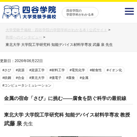
四谷学院の
学部学科がわかる本
大学受験予備校・四谷学院の学部学科がわかる本 | 公式サイト
>
教授へのインタビュー
>
東北大学 大学院工学研究科 知能デバイス材料学専攻 武藤 泉 先生
更新日：2026年06月22日
#さび
#資源
#資源工学
#材料工学
#電気化学
#耐食性
#イオン化
#鉄鋼
#合金
#東北大学
#価電子
#腐食
#金属
#コンピュータシミュレーション
金属の宿命「さび」に挑む――腐食を防ぐ科学の最前線
東北大学 大学院工学研究科 知能デバイス材料学専攻 教授
武藤 泉
先生