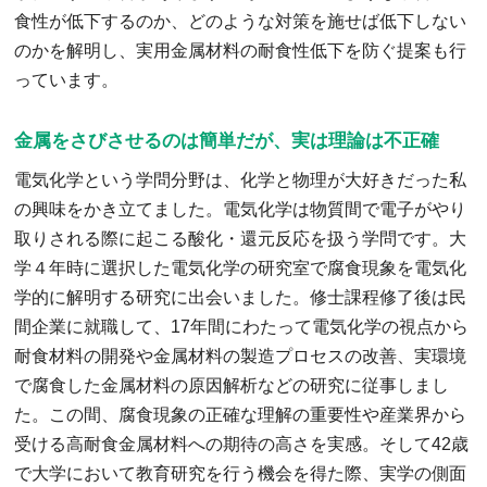
食性が低下するのか、どのような対策を施せば低下しない
のかを解明し、実用金属材料の耐食性低下を防ぐ提案も行
っています。
金属をさびさせるのは簡単だが、実は理論は不正確
電気化学という学問分野は、化学と物理が大好きだった私
の興味をかき立てました。電気化学は物質間で電子がやり
取りされる際に起こる酸化・還元反応を扱う学問です。大
学４年時に選択した電気化学の研究室で腐食現象を電気化
学的に解明する研究に出会いました。修士課程修了後は民
間企業に就職して、17年間にわたって電気化学の視点から
耐食材料の開発や金属材料の製造プロセスの改善、実環境
で腐食した金属材料の原因解析などの研究に従事しまし
た。この間、腐食現象の正確な理解の重要性や産業界から
受ける高耐食金属材料への期待の高さを実感。そして42歳
で大学において教育研究を行う機会を得た際、実学の側面