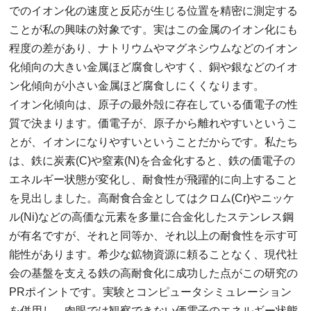
でのイオン化の速度と反応が生じる位置を精密に測定する
ことが私の興味の対象です。実はこの金属のイオン化にも
程度の差があり、ナトリウムやマグネシウムなどのイオン
化傾向の大きい金属ほど腐食しやすく、銅や銀などのイオ
ン化傾向が小さい金属ほど腐食しにくくなります。
イオン化傾向は、原子の最外殻に存在している価電子の性
質で決まります。価電子が、原子から離れやすいというこ
とが、イオンになりやすいということだからです。私たち
は、鉄に炭素(C)や窒素(N)を合金化すると、鉄の価電子の
エネルギー状態が変化し、耐食性が飛躍的に向上すること
を見出しました。高耐食合金としてはクロム(Cr)やニッケ
ル(Ni)などの高価な元素を多量に合金化したステンレス鋼
が有名ですが、それと同等か、それ以上の耐食性を示す可
能性があります。希少な鉱物資源に頼ることなく、現代社
会の基盤を支える鉄の高耐食化に成功した点がこの研究の
PRポイントです。実験とコンピュータシミュレーション
を併用し、肉眼では観察できない価電子のエネルギー状態