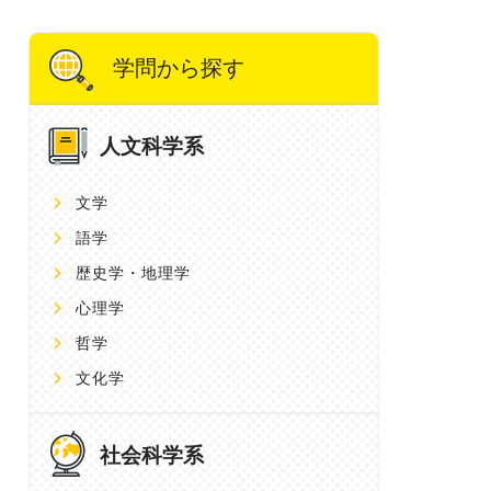
学問から探す
人文科学系
文学
語学
歴史学・地理学
心理学
哲学
文化学
社会科学系