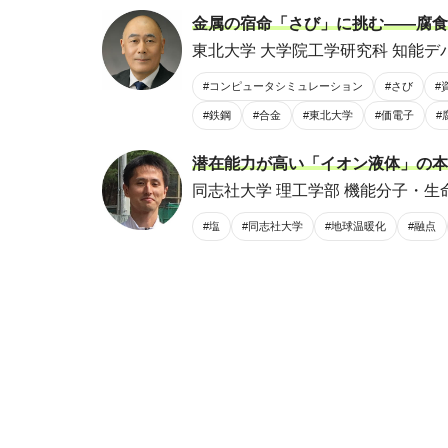
金属の宿命「さび」に挑む――腐食
東北大学 大学院工学研究科 知能デ
#コンピュータシミュレーション
#さび
#
#鉄鋼
#合金
#東北大学
#価電子
#
潜在能力が高い「イオン液体」の本
同志社大学 理工学部 機能分子・生命
#塩
#同志社大学
#地球温暖化
#融点