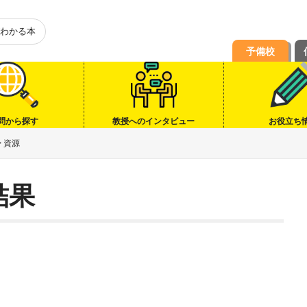
わかる本
予備校
問から探す
教授へのインタビュー
お役立ち
>
資源
結果