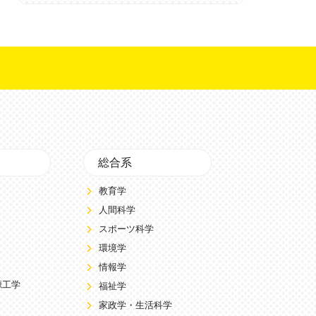
総合系
教育学
人間科学
スポーツ科学
環境学
情報学
源工学
福祉学
家政学・生活科学