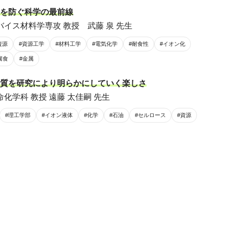
を防ぐ科学の最前線
バイス材料学専攻 教授 武藤 泉 先生
資源
#資源工学
#材料工学
#電気化学
#耐食性
#イオン化
腐食
#金属
質を研究により明らかにしていく楽しさ
化学科 教授 遠藤 太佳嗣 先生
#理工学部
#イオン液体
#化学
#石油
#セルロース
#資源