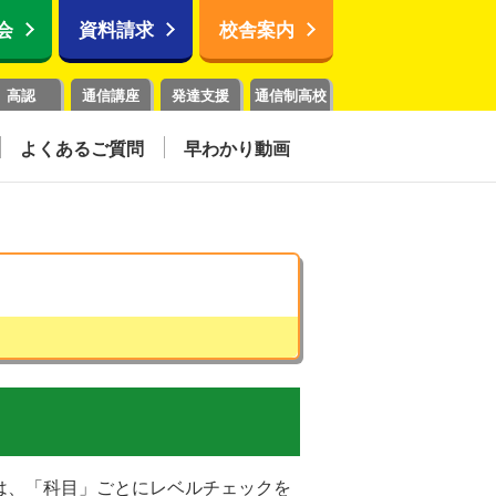
会
資料請求
校舎案内
高認
通信講座
発達支援
通信制高校
よくあるご質問
早わかり動画
は、「科目」ごとにレベルチェックを