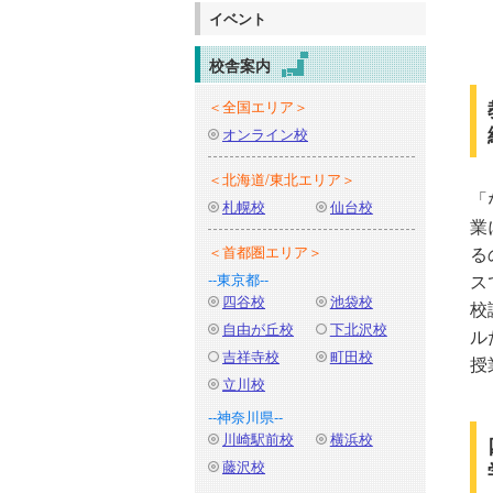
イベント
校舎案内
＜全国エリア＞
オンライン校
＜北海道/東北エリア＞
「
札幌校
仙台校
業
＜首都圏エリア＞
る
--東京都--
ス
四谷校
池袋校
校
自由が丘校
下北沢校
ル
吉祥寺校
町田校
授
立川校
--神奈川県--
川崎駅前校
横浜校
藤沢校