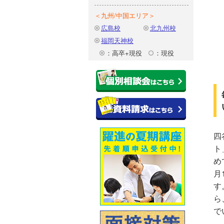
＜九州/中国エリア＞
広島校
北九州校
福岡天神校
：高卒+現役
：現役
四
ト
め
月
す
ら
で