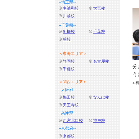
--埼玉県--
南浦和校
大宮校
川越校
--千葉県--
船橋校
千葉校
柏校
＜東海エリア＞
静岡校
名古屋校
分
千種校
う
＜関西エリア＞
--大阪府--
梅田校
なんば校
天王寺校
--兵庫県--
西宮北口校
神戸校
--京都府--
京都校