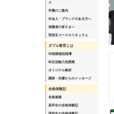
ス
学費のご案内
社会人・ブランクのある方へ
保護者の皆さまへ
現役生コースカリキュラム
ダブル教育とは
55段階個別指導
科目別能力別授業
オリジナル教材
講師・先輩からのメッセージ
合格体験記
合格速報
高卒生の合格体験記
現役生の合格体験記