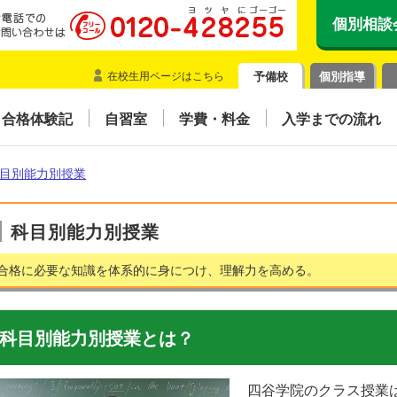
個別相談
在校生用ページはこちら
予備校
個別指導
合格体験記
自習室
学費・料金
入学までの流れ
目別能力別授業
科目別能力別授業
合格に必要な知識を体系的に身につけ、理解力を高める。
科目別能力別授業とは？
四谷学院のクラス授業