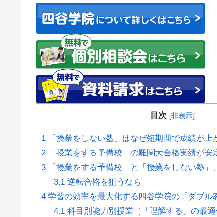
目次
[
非表示
]
1
「授業をしない塾」はなぜ短期間で成績が上
2
「授業をする予備校」の難関大合格実績が安
3
「授業をする予備校」と「授業をしない塾」
3.1
逆転合格を狙うなら
4
学習の効率を最大化する四谷学院の「ダブル
4.1
科目別能力別授業（「理解する」の最適