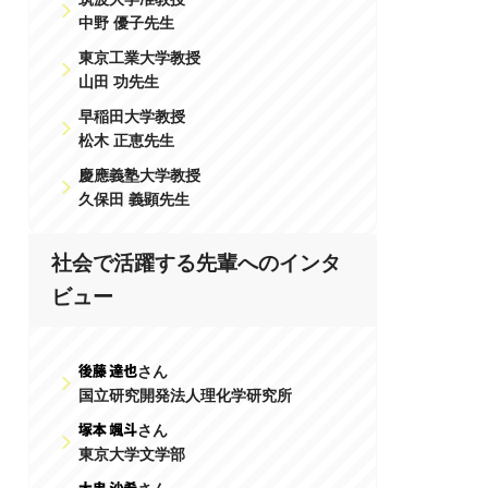
中野 優子先生
東京工業大学教授
山田 功先生
早稲田大学教授
松木 正恵先生
慶應義塾大学教授
久保田 義顕先生
社会で活躍する先輩へのインタ
ビュー
さん
国立研究開発法人理化学研究所
さん
東京大学文学部