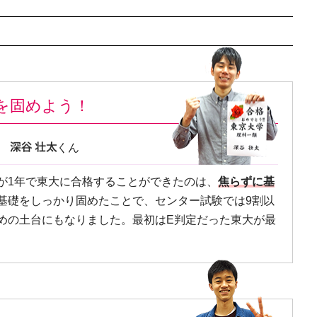
を固めよう！
類
くん
が1年で東大に合格することができたのは、
焦らずに基
基礎をしっかり固めたことで、センター試験では9割以
めの土台にもなりました。最初はE判定だった東大が最