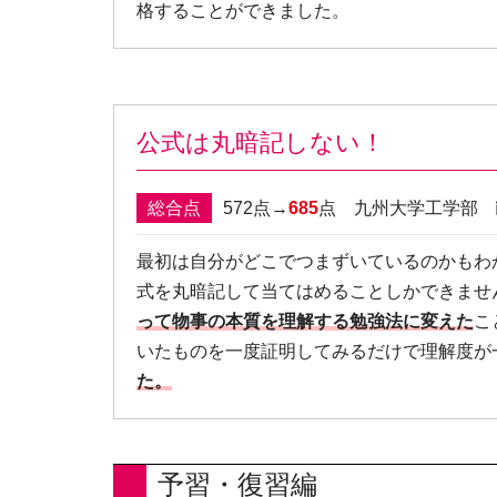
格することができました。
公式は丸暗記しない！
総合点
572点→
685
点 九州大学工学部
最初は自分がどこでつまずいているのかもわ
式を丸暗記して当てはめることしかできませ
って物事の本質を理解する勉強法に変えた
こ
いたものを一度証明してみるだけで理解度が
た。
予習・復習編