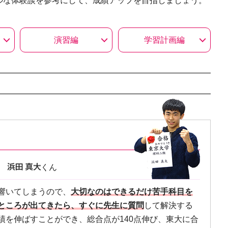
ルな体験談を参考にして、成績アップを目指しましょう。
演習編
学習計画編
類
くん
響いてしまうので、
大切なのはできるだけ苦手科目を
ところが出てきたら、すぐに先生に質問
して解決する
績を伸ばすことができ、総合点が140点伸び、東大に合