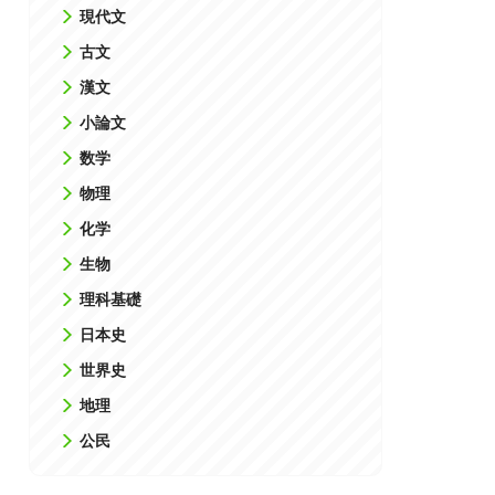
現代文
古文
漢文
⼩論⽂
数学
物理
化学
⽣物
理科基礎
⽇本史
世界史
地理
公⺠