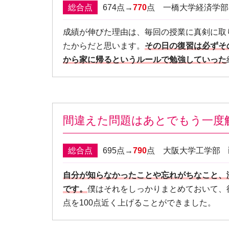
総合点
674点→
770
点 一橋大学経済学
成績が伸びた理由は、毎回の授業に真剣に取
たからだと思います。
その日の復習は必ずそ
から家に帰るというルールで勉強していった
間違えた問題はあとでもう一度
総合点
695点→
790
点 大阪大学工学部
自分が知らなかったことや忘れがちなこと、
です。
僕はそれをしっかりまとめておいて、
点を100点近く上げることができました。