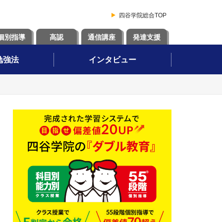
四谷学院総合TOP
個別指導
高認
通信講座
発達支援
勉強法
インタビュー