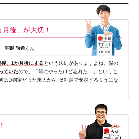
ヵ月後」が大切！
類
くん
間後、1か月後にする
という法則がありますよね。僕の
っていた
ので、「前にやったけど忘れた…」というこ
初はD判定だった東大がA、B判定で安定するようにな
！