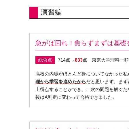
演習編
急がば回れ！焦らずまずは基礎
総合点
714点→
833
点 東京大学理科一
高校の内容がほとんど身についてなかった私
礎から学習を進めたから
だと思います。まず
上得点することができ、二次の問題を解くた
後はA判定に変わって合格できました。