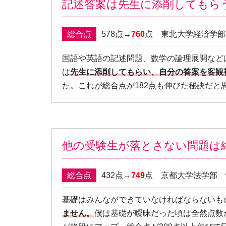
記述答案は先生に添削してもら
総合点
578点→
760
点 東北大学経済学
国語や英語の記述問題、数学の論理展開など
は
先生に添削してもらい、自分の答案を客観
た。これが総合点が182点も伸びた秘訣だと
他の受験生が落とさない問題は
総合点
432点→
749
点 京都大学法学部
基礎はみんなができていなければならないも
ません。
僕は基礎が曖昧だった頃は全然点数