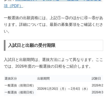
項（PDF）
一般選抜の出願資格には、上記①～③のほかに④～⑧があ
ります。詳細については、最新の募集要項をご確認くださ
い。
入試日と出願の受付期限
入試日と出願期間は、選抜方法によって異なります。ここ
では、2026年度の一般選抜の日程をご紹介します。
選抜区分
出願期間
試験日
一般選抜（前期日程）
2026
年2月
2026
年1月
26
日（月）～2月
4
日（水）
一般選抜（後期日程）
2026
年3月