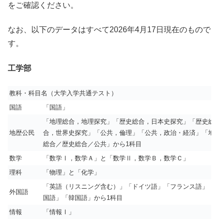
をご確認ください。
なお、以下のデータはすべて2026年4月17日現在のもので
す。
工学部
教科・科目名（大学入学共通テスト）
国語
「国語」
「地理総合，地理探究」「歴史総合，日本史探究」「歴史総
地歴公民
合，世界史探究」「公共，倫理」「公共，政治・経済」「地
総合／歴史総合／公共」から1科目
数学
「数学Ⅰ，数学Ａ」と「数学Ⅱ，数学Ｂ，数学Ｃ」
理科
「物理」と「化学」
「英語（リスニング含む）」「ドイツ語」「フランス語」「
外国語
国語」「韓国語」から1科目
情報
「情報Ⅰ」