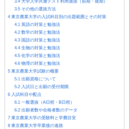
3.4
大学入学共通テスト利用選抜（前期・後期）
3.5
その他の選抜方法
4
東京農業大学の入試科目別の出題範囲とその対策
4.1
英語の対策と勉強法
4.2
数学の対策と勉強法
4.3
国語の対策と勉強法
4.4
生物の対策と勉強法
4.5
化学の対策と勉強法
4.6
物理の対策と勉強法
5
東京農業大学試験の概要
5.1
出願資格について
5.2
入試日と出願の受付期限
6
入試科目や配点
6.1
一般選抜（A日程・B日程）
6.2
出願者数や合格者数のデータ
7
東京農業大学の受験料と学費目安
8
東京農業大学卒業後の進路