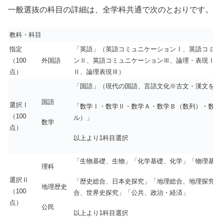
一般選抜の科目の詳細は、全学科共通で次のとおりです。
教科・科目
指定
「英語」（英語コミュニケーションⅠ、英語コミュ
（100
外国語
ンⅡ、英語コミュニケーションⅢ、論理・表現Ⅰ、
点）
Ⅱ、論理表現Ⅲ）
「国語」（現代の国語、言語文化※古文・漢文を除
国語
選択Ⅰ
「数学Ⅰ・数学Ⅱ・数学Ａ・数学Ｂ（数列）・数学
（100
ル）」
数学
点）
以上より1科目選択
「生物基礎、生物」「化学基礎、化学」「物理基礎
理科
選択Ⅱ
「歴史総合、日本史探究」「地理総合、地理探究」
地理歴史
（100
合、世界史探究」「公共、政治・経済」
点）
公民
以上より1科目選択