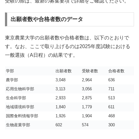
受験の際は、最新の募集要項で詳細をご確認ください。
出願者数や合格者数のデータ
東京農業大学の出願者数や合格者数は、以下のとおりで
す。なお、ここで取り上げるのは2025年度試験における
一般選抜（A日程）の結果です。
学部
出願者数
受験者数
合格者数
実
農学部
3,048
2,964
636
4.
応用生物科学部
3,113
3,056
711
4.
生命科学部
2,933
2,875
513
5.
地域環境科学部
1,840
1,779
611
2.
国際食料情報学部
1,926
1,904
468
4.
生物産業学部
602
574
300
1.