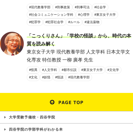
#現代教養学部
#刑事政策
#刑事司法
#社会学
#社会コミュニケーション学科
#心理学
#東京女子大学
#犯罪学
#犯罪社会学
#ルール
#違法薬物
「こっくりさん」「学校の怪談」から、時代の本
質を読み解く
東京女子大学 現代教養学部 人文学科 日本文学文
化専攻 特任教授 一柳 廣孝 先生
#怪異
#人文学科
#都市伝説
#東京女子大学
#文化学
#文化
#妖怪
#怪談
#現代教養学部
大学受験予備校・四谷学院
四谷学院の学部学科がわかる本