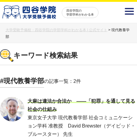
四谷学院の
学部学科がわかる本
大学受験予備校・四谷学院の学部学科がわかる本 | 公式サイト
>
現代教養学
部
キーワード検索結果
#現代教養学部
の記事一覧：2件
大麻は違法か合法か ――「犯罪」を通して見る
社会の仕組み
東京女子大学 現代教養学部 社会コミュニケーシ
ョン学科 准教授 David Brewster（デイビッド・
ブルースター） 先生