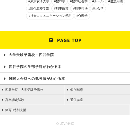
#東京女子大学
#犯罪学
#犯罪社会学
#ルール
#違法薬物
#現代教養学部
#刑事政策
#刑事司法
#社会学
#社会コミュニケーション学科
#心理学
大学受験予備校・四谷学院
四谷学院の学部学科がわかる本
難関大合格への勉強法がわかる本
四谷学院 - 大学受験予備校
個別指導
高卒認定試験
通信講座
療育･特別支援
© 四谷学院