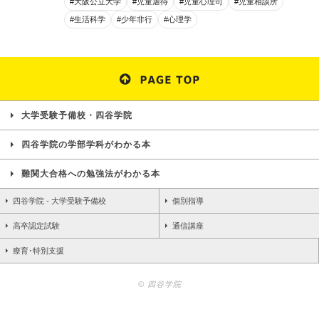
#大阪公立大学
#児童虐待
#児童心理司
#児童相談所
#生活科学
#少年非行
#心理学
大学受験予備校・四谷学院
四谷学院の学部学科がわかる本
難関大合格への勉強法がわかる本
四谷学院 - 大学受験予備校
個別指導
高卒認定試験
通信講座
療育･特別支援
© 四谷学院