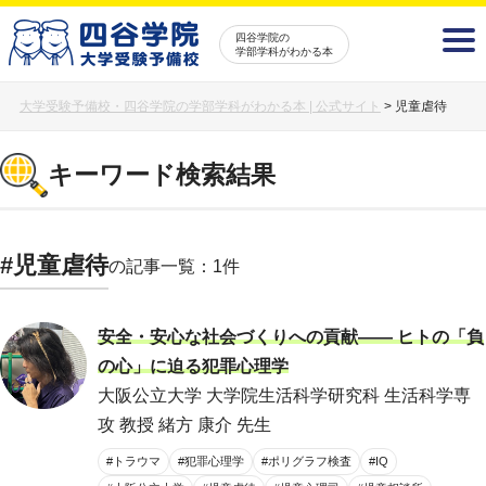
四谷学院の
学部学科がわかる本
大学受験予備校・四谷学院の学部学科がわかる本 | 公式サイト
>
児童虐待
キーワード検索結果
#児童虐待
の記事一覧：1件
安全・安心な社会づくりへの貢献―― ヒトの「負
の心」に迫る犯罪心理学
大阪公立大学 大学院生活科学研究科 生活科学専
攻 教授 緒方 康介 先生
#トラウマ
#犯罪心理学
#ポリグラフ検査
#IQ