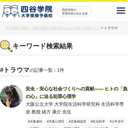
四谷学院の
学部学科がわかる本
大学受験予備校・四谷学院の学部学科がわかる本 | 公式サイト
>
トラウマ
キーワード検索結果
#トラウマ
の記事一覧：1件
安全・安心な社会づくりへの貢献―― ヒトの「負
の心」に迫る犯罪心理学
大阪公立大学 大学院生活科学研究科 生活科学専
攻 教授 緒方 康介 先生
#児童虐待
#児童心理司
#児童相談所
#生活科学
#少年非行