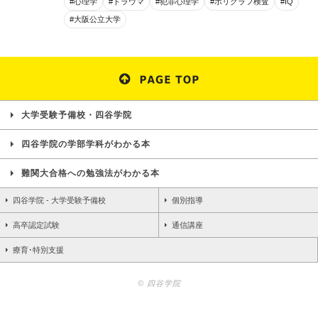
#心理学
#トラウマ
#犯罪心理学
#ポリグラフ検査
#IQ
#大阪公立大学
大学受験予備校・四谷学院
四谷学院の学部学科がわかる本
難関大合格への勉強法がわかる本
四谷学院 - 大学受験予備校
個別指導
高卒認定試験
通信講座
療育･特別支援
© 四谷学院