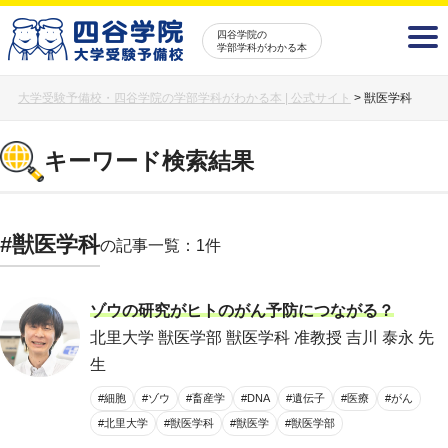
四谷学院の
学部学科がわかる本
大学受験予備校・四谷学院の学部学科がわかる本 | 公式サイト
>
獣医学科
キーワード検索結果
#獣医学科
の記事一覧：1件
ゾウの研究がヒトのがん予防につながる？
北里大学 獣医学部 獣医学科 准教授 吉川 泰永 先
生
#細胞
#ゾウ
#畜産学
#DNA
#遺伝子
#医療
#がん
#北里大学
#獣医学科
#獣医学
#獣医学部