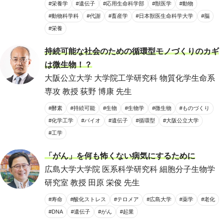
#栄養学
#遺伝子
#応用生命科学部
#獣医学
#動物
#動物科学科
#代謝
#畜産学
#日本獣医生命科学大学
#脳
#栄養
持続可能な社会のための循環型モノづくりのカギ
は微生物！？
大阪公立大学 大学院工学研究科 物質化学生命系
専攻 教授 荻野 博康 先生
#酵素
#持続可能
#生物
#生物学
#微生物
#ものづくり
#化学工学
#バイオ
#遺伝子
#循環型
#大阪公立大学
#工学
「がん」を何も怖くない病気にするために
広島大学大学院 医系科学研究科 細胞分子生物学
研究室 教授 田原 栄俊 先生
#寿命
#酸化ストレス
#テロメア
#広島大学
#薬学
#老化
#DNA
#遺伝子
#がん
#起業