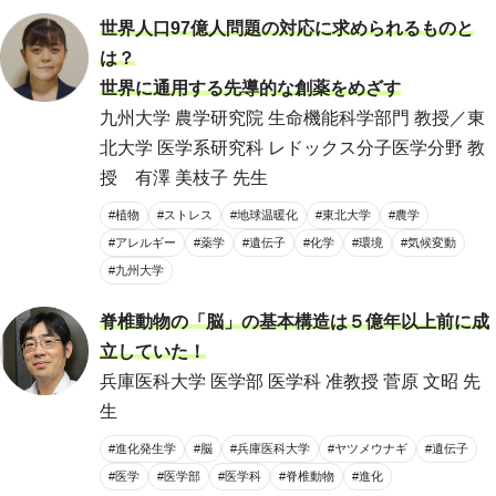
世界人口97億人問題の対応に求められるものと
は？
世界に通用する先導的な創薬をめざす
九州大学 農学研究院 生命機能科学部門 教授／東
北大学 医学系研究科 レドックス分子医学分野 教
授 有澤 美枝子 先生
#植物
#ストレス
#地球温暖化
#東北大学
#農学
#アレルギー
#薬学
#遺伝子
#化学
#環境
#気候変動
#九州大学
脊椎動物の「脳」の基本構造は５億年以上前に成
立していた！
兵庫医科大学 医学部 医学科 准教授 菅原 文昭 先
生
#進化発生学
#脳
#兵庫医科大学
#ヤツメウナギ
#遺伝子
#医学
#医学部
#医学科
#脊椎動物
#進化