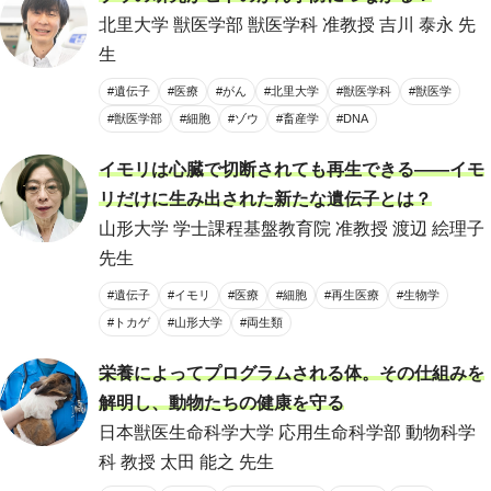
北里大学 獣医学部 獣医学科 准教授 吉川 泰永 先
生
#遺伝子
#医療
#がん
#北里大学
#獣医学科
#獣医学
#獣医学部
#細胞
#ゾウ
#畜産学
#DNA
イモリは心臓で切断されても再生できる――イモ
リだけに生み出された新たな遺伝子とは？
山形大学 学士課程基盤教育院 准教授 渡辺 絵理子
先生
#遺伝子
#イモリ
#医療
#細胞
#再生医療
#生物学
#トカゲ
#山形大学
#両生類
栄養によってプログラムされる体。その仕組みを
解明し、動物たちの健康を守る
日本獣医生命科学大学 応用生命科学部 動物科学
科 教授 太田 能之 先生