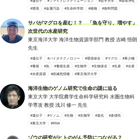
#遺伝子
#ファイトレメディエーション
#岩手大学
#環境浄化
#環境
#金属汚染
#生命科学部
#植物
#食料問題
サバがマグロを産む！？ 「魚を守り、増やす」
次世代の水産研究
東京海洋大学 海洋生物資源学部門 教授 吉崎 悟朗
先生
#遺伝子
#バイオテクノロジー
#環境保全
#マグロ
#希少種
#養殖
#魚
#養殖生産
#生物学
#生物保全
#生産
#水産
#水産資源
#絶滅危惧種
#東京海洋大学
海洋生物のゲノム研究で生命の謎に迫る
東京大学 大学院農学生命科学研究科 水圏生物科
学専攻 教授 浅川 修一 先生
#遺伝子
#ゲノム
#生物
#生物学
#進化
#多様性
#東京大学
#RNA
ゾウの研究がヒトのがん予防につながる？