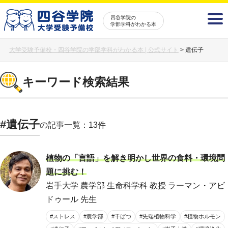
四谷学院の
学部学科がわかる本
大学受験予備校・四谷学院の学部学科がわかる本 | 公式サイト
>
遺伝子
キーワード検索結果
#遺伝子
の記事一覧：13件
植物の「言語」を解き明かし世界の食料・環境問
題に挑む！
岩手大学 農学部 生命科学科 教授 ラーマン・アビ
ドゥール 先生
#ストレス
#農学部
#干ばつ
#先端植物科学
#植物ホルモン